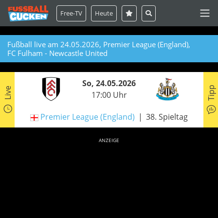
Free-TV
Heute
Fußball live am 24.05.2026, Premier League (England),
FC Fulham - Newcastle United
So, 24.05.2026
Tipp
Live
17:00 Uhr
Premier League (England)
38. Spieltag
ANZEIGE