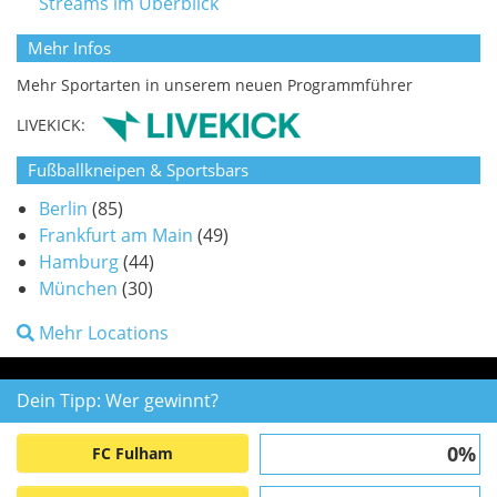
Streams im Überblick
Mehr Infos
Mehr Sportarten in unserem neuen Programmführer
LIVEKICK:
Fußballkneipen & Sportsbars
Berlin
(85)
Frankfurt am Main
(49)
Hamburg
(44)
München
(30)
Mehr Locations
Dein Tipp: Wer gewinnt?
0%
FC Fulham