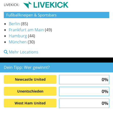
LIVEKICK:
Fußballkneipen & Sportsbars
Berlin
(85)
Frankfurt am Main
(49)
Hamburg
(44)
München
(30)
Mehr Locations
Dein Tipp: Wer gewinnt?
0%
Newcastle United
0%
Unentschieden
0%
West Ham United