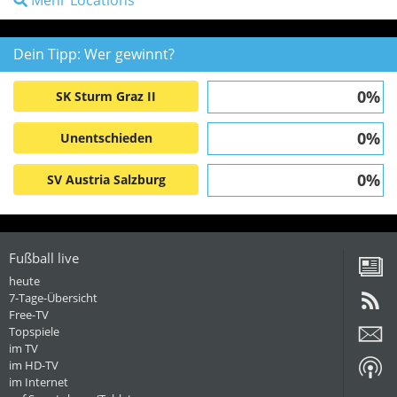
Mehr Locations
Dein Tipp: Wer gewinnt?
0%
SK Sturm Graz II
0%
Unentschieden
0%
SV Austria Salzburg
Fußball live
heute
7-Tage-Übersicht
Free-TV
Topspiele
im TV
im HD-TV
im Internet