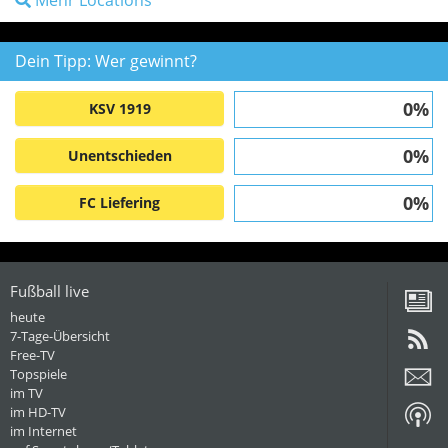
Mehr Locations
Dein Tipp: Wer gewinnt?
0%
KSV 1919
0%
Unentschieden
0%
FC Liefering
Fußball live
heute
7-Tage-Übersicht
Free-TV
Topspiele
im TV
im HD-TV
im Internet