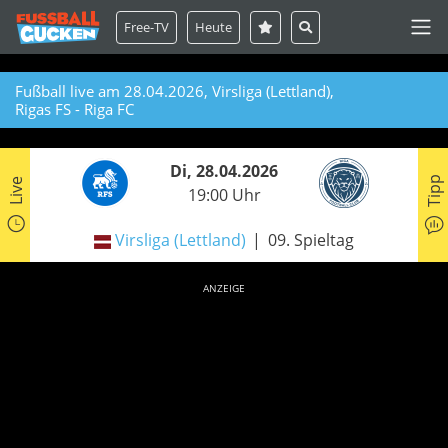
Free-TV
Heute
Fußball live am 28.04.2026, Virsliga (Lettland),
Rigas FS - Riga FC
Di, 28.04.2026
Tipp
Live
19:00 Uhr
Virsliga (Lettland)
09. Spieltag
ANZEIGE