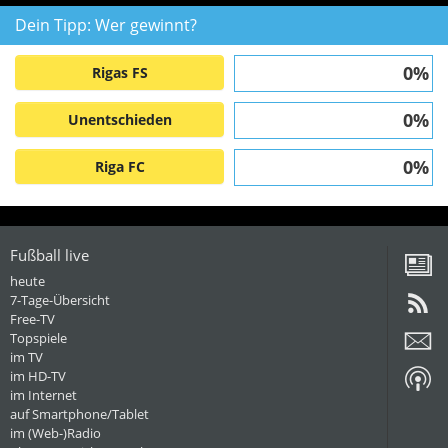
Dein Tipp: Wer gewinnt?
0%
Rigas FS
0%
Unentschieden
0%
Riga FC
Fußball live
heute
7-Tage-Übersicht
Free-TV
Topspiele
im TV
im HD-TV
im Internet
auf Smartphone/Tablet
im (Web-)Radio