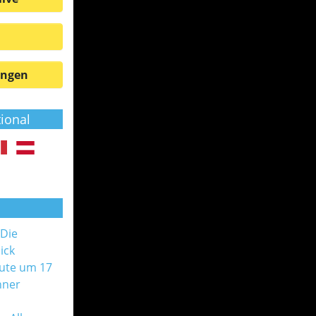
ungen
tional
 Die
ick
ute um 17
nner