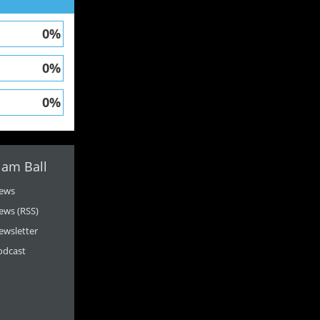
0%
0%
0%
 am Ball
ews
ews (RSS)
ewsletter
odcast