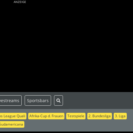
ANZEIGE
vestreams
Sportsbars
s League Quali
Afrika-Cup d. Frauen
Testspiele
2. Bundesliga
3. Liga
Sudamericana