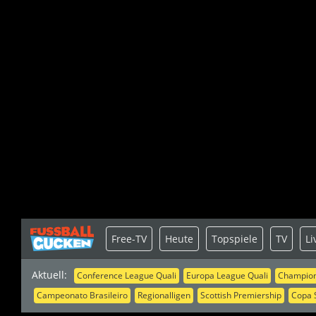
Free-TV
Heute
Topspiele
TV
Li
Aktuell:
Conference League Quali
Europa League Quali
Champion
Campeonato Brasileiro
Regionalligen
Scottish Premiership
Copa 