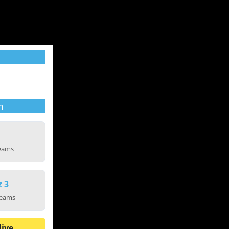
m
reams
z 3
reams
live