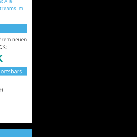
: Alle
Streams im
serem neuen
CK:
ortsbars
9)