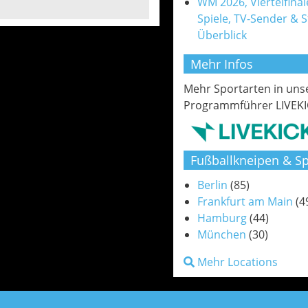
WM 2026, Viertelfinale
Spiele, TV-Sender & 
Überblick
Mehr Infos
Mehr Sportarten in un
Programmführer LIVEKI
Fußballkneipen & Sp
Berlin
(85)
Frankfurt am Main
(4
Hamburg
(44)
München
(30)
Mehr Locations