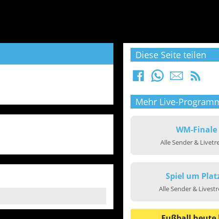
Diese Seite teilen
Mehr Live-Program
WM-Finale
Alle Sender & Livet
Spiel um Plat
Alle Sender & Livest
Fußball heute 