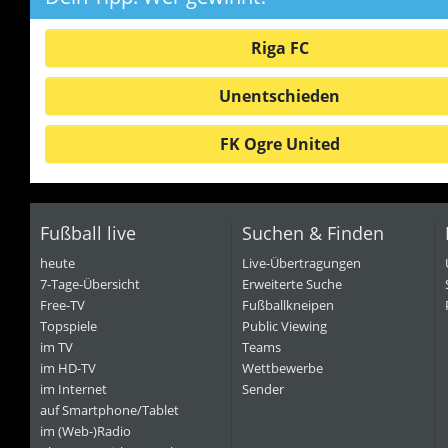
Riga FC
Unentschieden
FK Ogre United
Fußball live
Suchen & Finden
heute
Live-Übertragungen
7-Tage-Übersicht
Erweiterte Suche
Free-TV
Fußballkneipen
Topspiele
Public Viewing
im TV
Teams
im HD-TV
Wettbewerbe
im Internet
Sender
auf Smartphone/Tablet
im (Web-)Radio