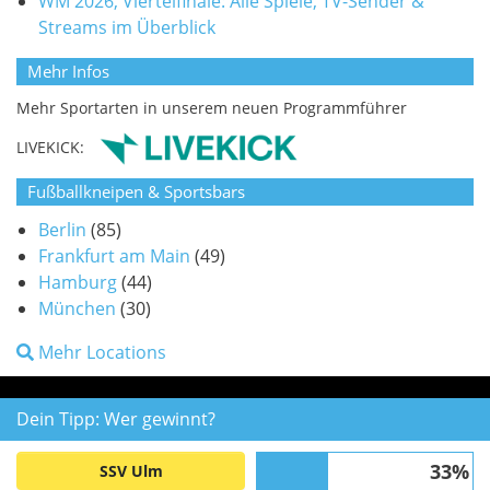
WM 2026, Viertelfinale: Alle Spiele, TV-Sender &
Streams im Überblick
Mehr Infos
Mehr Sportarten in unserem neuen Programmführer
LIVEKICK:
Fußballkneipen & Sportsbars
Berlin
(85)
Frankfurt am Main
(49)
Hamburg
(44)
München
(30)
Mehr Locations
Dein Tipp: Wer gewinnt?
33%
SSV Ulm