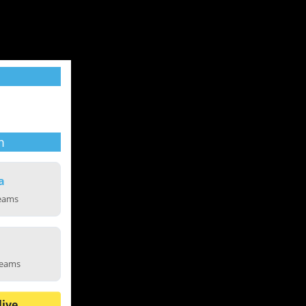
m
a
reams
reams
live