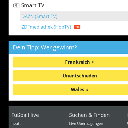
Smart TV
DAZN (Smart TV)
ZDFmediathek (HbbTV)
Dein Tipp: Wer gewinnt?
Frankreich ♀
Unentschieden
Wales ♀
Fußball live
Suchen & Finden
heute
Live-Übertragungen