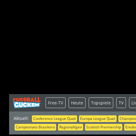
Free-TV
Heute
Topspiele
TV
Li
Aktuell:
Conference League Quali
Europa League Quali
Champion
Campeonato Brasileiro
Regionalligen
Scottish Premiership
Erediv