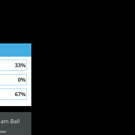
33%
0%
67%
 am Ball
ews