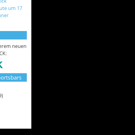
ick
ute um 17
nner
serem neuen
CK:
ortsbars
9)