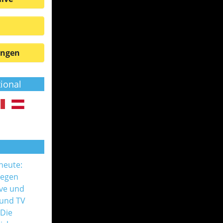
ungen
tional
 heute:
gegen
ive und
 und TV
 Die