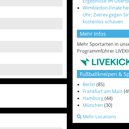
Ergebnisse im Überbl
Wimbledon-Finale he
Uhr: Zverev gegen Si
kostenlos schauen
Mehr Infos
Mehr Sportarten in un
Programmführer LIVEKI
Fußballkneipen & Sp
Berlin
(85)
Frankfurt am Main
(4
Hamburg
(44)
München
(30)
Mehr Locations