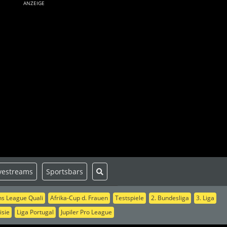
ANZEIGE
vestreams
Sportsbars
s League Quali
Afrika-Cup d. Frauen
Testspiele
2. Bundesliga
3. Liga
isie
Liga Portugal
Jupiler Pro League