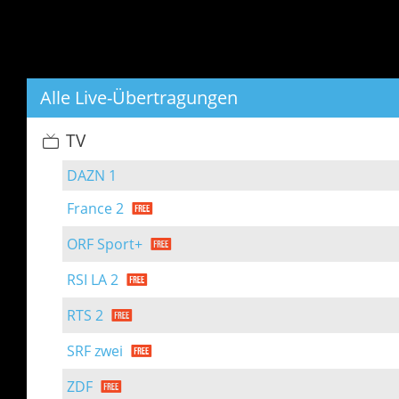
Alle Live-Übertragungen
TV
DAZN 1
France 2
ORF Sport+
RSI LA 2
RTS 2
SRF zwei
ZDF