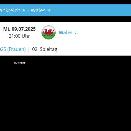
ankreich ♀ - Wales ♀
Mi, 09.07.2025
Wales ♀
21:00 Uhr
25 (Frauen)
02. Spieltag
ANZEIGE