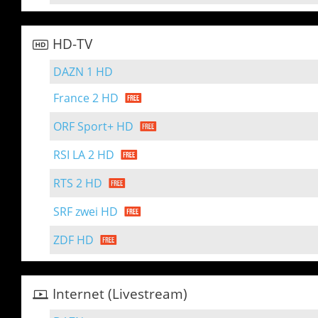
HD-TV
DAZN 1 HD
France 2 HD
ORF Sport+ HD
RSI LA 2 HD
RTS 2 HD
SRF zwei HD
ZDF HD
Internet (Livestream)