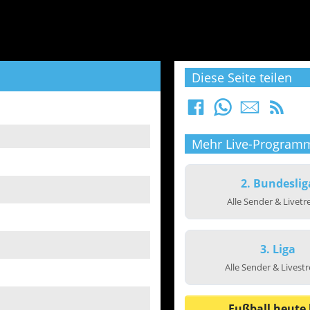
Diese Seite teilen
Mehr Live-Program
2. Bundeslig
Alle Sender & Livet
3. Liga
Alle Sender & Livest
Fußball heute 