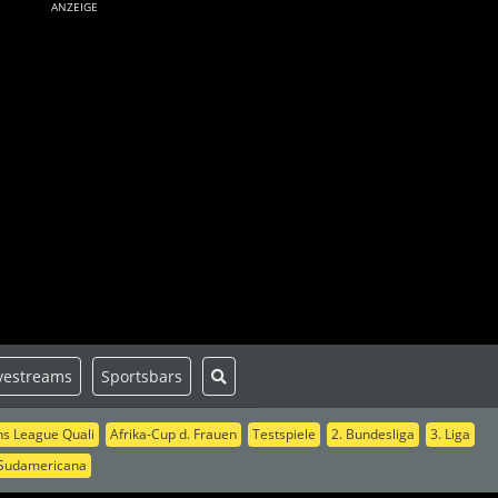
ANZEIGE
vestreams
Sportsbars
s League Quali
Afrika-Cup d. Frauen
Testspiele
2. Bundesliga
3. Liga
Sudamericana