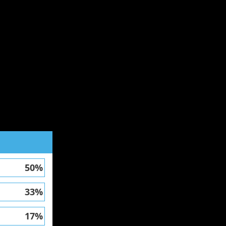
50%
33%
17%