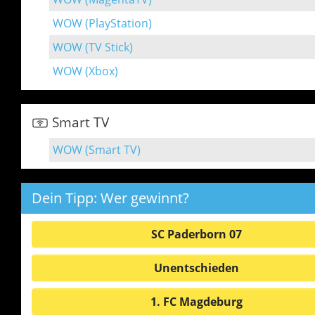
WOW (PlayStation)
WOW (TV Stick)
WOW (Xbox)
Smart TV
WOW (Smart TV)
Dein Tipp: Wer gewinnt?
SC Paderborn 07
Unentschieden
1. FC Magdeburg