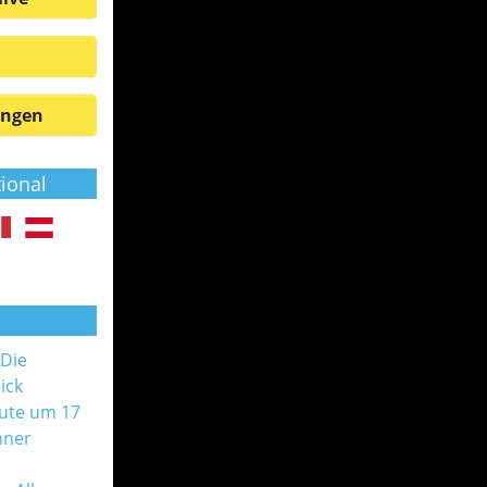
ungen
tional
 Die
ick
ute um 17
nner