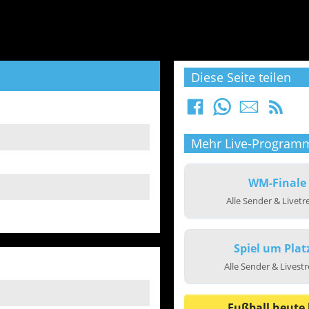
Diese Seite teilen
Mehr Live-Program
WM-Finale
Alle Sender & Livet
Spiel um Plat
Alle Sender & Livest
Fußball heute 