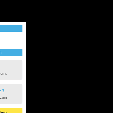
m
reams
z 3
reams
live