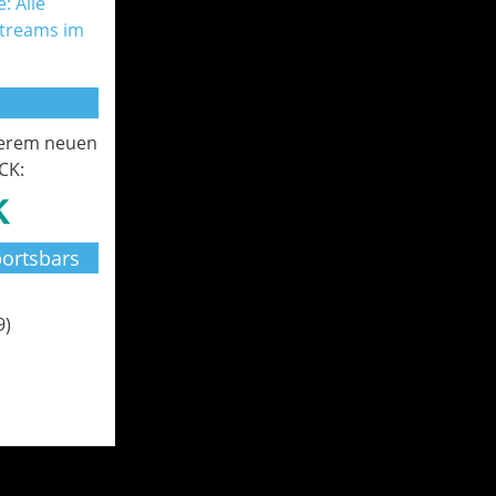
: Alle
Streams im
serem neuen
CK:
ortsbars
9)