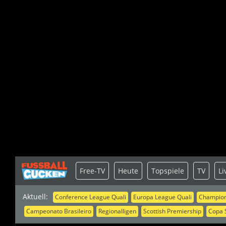
Free-TV
Heute
Topspiele
TV
Li
Aktuell:
Conference League Quali
Europa League Quali
Champion
Campeonato Brasileiro
Regionalligen
Scottish Premiership
Copa 