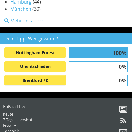
Hamburg
(44)
München
(30)
Mehr Locations
Dein Tipp: Wer gewinnt?
100%
Nottingham Forest
0%
Unentschieden
0%
Brentford FC
Fußball live
heute
7-Tage-Übersicht
Free-TV
Topspiele