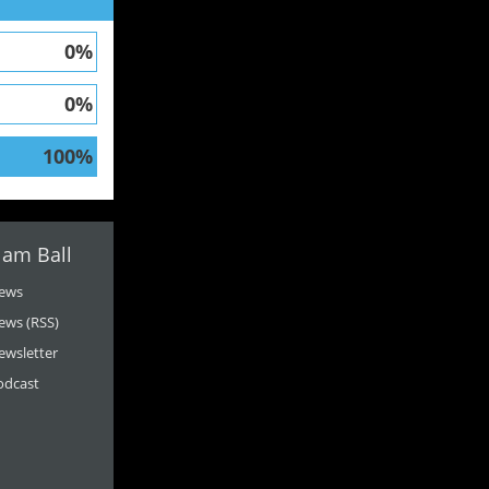
0%
0%
100%
 am Ball
ews
ews (RSS)
ewsletter
odcast