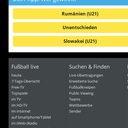
Rumänien (U21)
Unentschieden
Slowakei (U21)
Fußball live
Suchen & Finden
heute
Live-Übertragungen
7-Tage-Übersicht
Erweiterte Suche
Free-TV
Fußballkneipen
Topspiele
Public Viewing
im TV
Teams
im HD-TV
Wettbewerbe
im Internet
Sender
auf Smartphone/Tablet
im (Web-)Radio