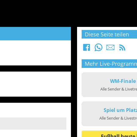
Diese Seite teilen
Mehr Live-Program
WM-Finale
Alle Sender & Livet
Spiel um Plat
Alle Sender & Livest
Fußball heute 