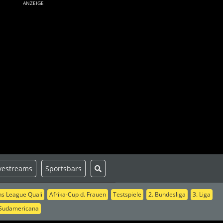
ANZEIGE
vestreams
Sportsbars
s League Quali
Afrika-Cup d. Frauen
Testspiele
2. Bundesliga
3. Liga
Sudamericana