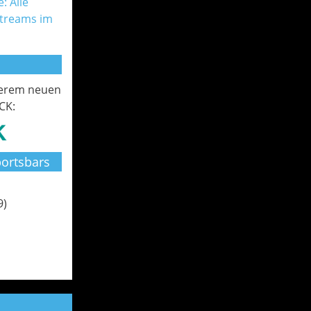
: Alle
Streams im
serem neuen
CK:
ortsbars
9)