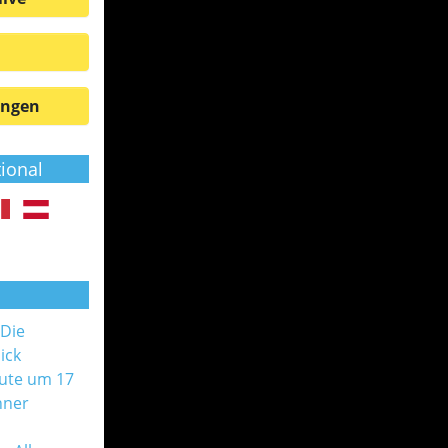
ungen
tional
 Die
ick
ute um 17
nner