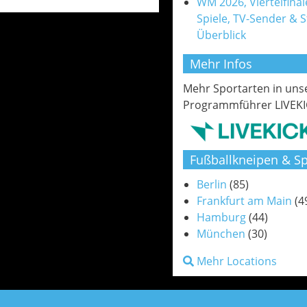
WM 2026, Viertelfinale
Spiele, TV-Sender & 
Überblick
Mehr Infos
Mehr Sportarten in un
Programmführer LIVEKI
Fußballkneipen & Sp
Berlin
(85)
Frankfurt am Main
(4
Hamburg
(44)
München
(30)
Mehr Locations