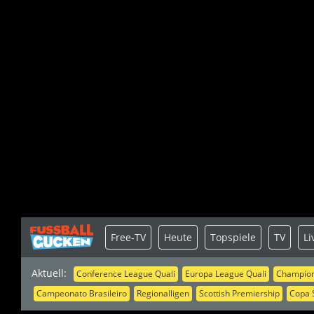
Free-TV
Heute
Topspiele
TV
Li
Aktuell:
Conference League Quali
Europa League Quali
Champion
Campeonato Brasileiro
Regionalligen
Scottish Premiership
Copa 