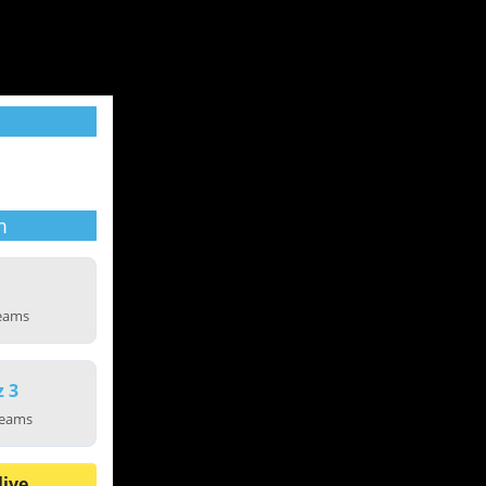
m
reams
z 3
reams
live