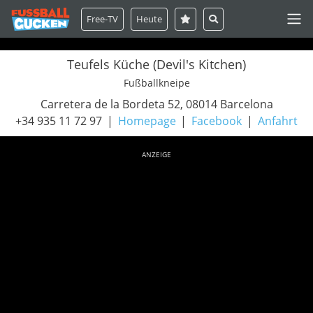
Free-TV
Heute
Teufels Küche (Devil's Kitchen)
Fußballkneipe
Carretera de la Bordeta 52, 08014 Barcelona
+34 935 11 72 97
Homepage
Facebook
Anfahrt
ANZEIGE