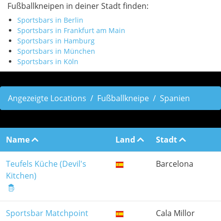
Fußballkneipen in deiner Stadt finden:
Sportsbars in Berlin
Sportsbars in Frankfurt am Main
Sportsbars in Hamburg
Sportsbars in München
Sportsbars in Köln
Angezeigte Locations
Fußballkneipe
Spanien
Name
Land
Stadt
Teufels Küche (Devil's
Barcelona
Kitchen)
Sportsbar Matchpoint
Cala Millor