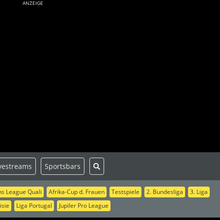
ANZEIGE
vestreams
Sportsbars
s League Quali
Afrika-Cup d. Frauen
Testspiele
2. Bundesliga
3. Liga
isie
Liga Portugal
Jupiler Pro League