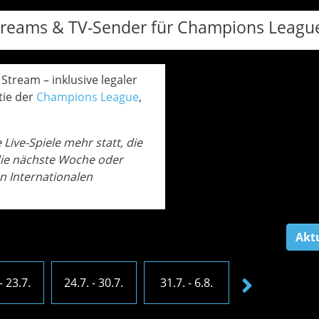
e Streams & TV-Sender für Champions Leagu
 Stream – inklusive legaler
tie der
Champions League
,
Live-Spiele mehr statt, die
 die nächste Woche oder
n Internationalen
Akt
- 23.7.
24.7. - 30.7.
31.7. - 6.8.
7.8. - 13.8.