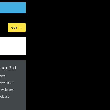
vor
→
 am Ball
ews
ews (RSS)
ewsletter
odcast