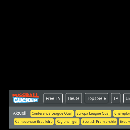
Free-TV
Heute
Topspiele
TV
Li
Aktuell:
Conference League Quali
Europa League Quali
Champion
Campeonato Brasileiro
Regionalligen
Scottish Premiership
Erediv