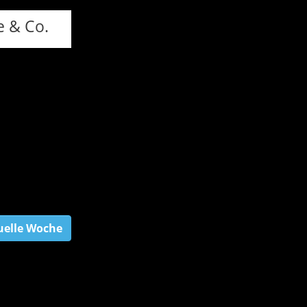
e & Co.
uelle Woche
14.8. - 20.8.
21.8. - 27.8.
28.8. - 3.9.