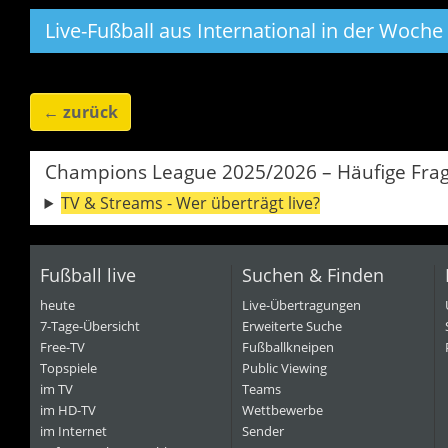
Live-Fußball aus International in der Woche 
←
zurück
Champions League 2025/2026 – Häufige Fra
TV & Streams - Wer überträgt live?
Fußball live
Suchen & Finden
heute
Live-Übertragungen
7-Tage-Übersicht
Erweiterte Suche
Free-TV
Fußballkneipen
Topspiele
Public Viewing
im TV
Teams
im HD-TV
Wettbewerbe
im Internet
Sender