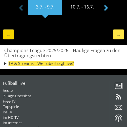
3.7. - 9.7.
10.7. - 16.7.
17.7. - 23.
←
→
Champions League 2025/2026 – Häufige Fragen zu den
Übertragungsrechten
TV & Streams - Wer überträgt live?
Fußball live
heute
7-Tage-Übersicht
Free-TV
Topspiele
im TV
im HD-TV
im Internet