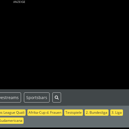
ANZEIGE
vestreams
Sportsbars
s League Quali
Afrika-Cup d. Frauen
Testspiele
2. Bundesliga
3. Liga
Sudamericana