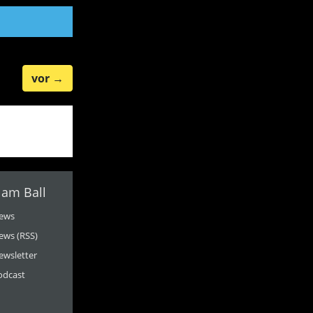
vor
→
 am Ball
ews
ews (RSS)
ewsletter
odcast