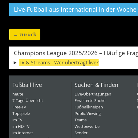
Live-Fußball aus International in der Woche 
←
zurück
Champions League 2025/2026 – Häufige Fra
TV & Streams - Wer überträgt live?
Fußball live
Suchen & Finden
heute
Live-Übertragungen
7-Tage-Übersicht
Erweiterte Suche
Free-TV
Fußballkneipen
Topspiele
Public Viewing
im TV
Teams
im HD-TV
Wettbewerbe
im Internet
Sender