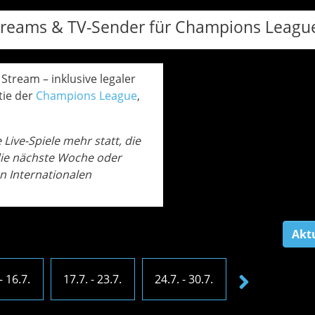
e Streams & TV-Sender für Champions Leagu
 Stream – inklusive legaler
tie der
Champions League
,
Live-Spiele mehr statt, die
 die nächste Woche oder
n Internationalen
Akt
- 16.7.
17.7. - 23.7.
24.7. - 30.7.
31.7. - 6.8.