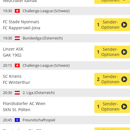
Neuchâtel Xamax
19:30
Challenge League (Schweiz)
FC Stade Nyonnais
Sender-
1
Optionen
FC Rapperswil-Jona
19:30
Bundesliga (Österreich)
Linzer ASK
Sender-
1
Optionen
GAK 1902
20:15
Challenge League (Schweiz)
SC Kriens
Sender-
2
Optionen
FC Winterthur
20:30
2. Liga (Österreich)
Floridsdorfer AC Wien
Sender-
1
Optionen
SKN St. Pölten
20:45
Freundschaftsspiel