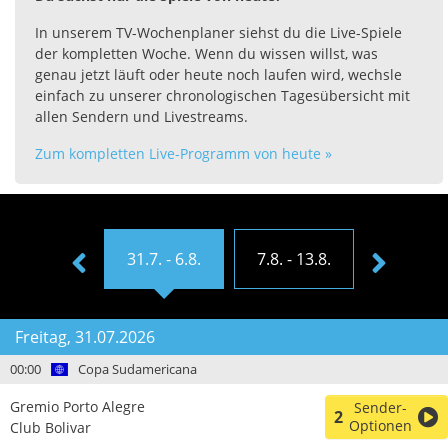
In unserem TV-Wochenplaner siehst du die Live-Spiele
der kompletten Woche. Wenn du wissen willst, was
genau jetzt läuft oder heute noch laufen wird, wechsle
einfach zu unserer chronologischen Tagesübersicht mit
allen Sendern und Livestreams.
Zum kompletten Live-Programm von heute »
4.7. - 30.7.
31.7. - 6.8.
7.8. - 13.8.
14.8. - 20
Freitag, 31.07.2026
00:00
Copa Sudamericana
Gremio Porto Alegre
Sender-
2
Optionen
Club Bolivar