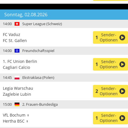
Sonntag, 02.08.2026
14:00
Super League (Schweiz)
FC Vaduz
Sender-
1
Optionen
FC St. Gallen
14:00
Freundschaftsspiel
1. FC Union Berlin
Sender-
1
Optionen
Cagliari Calcio
14:45
Ekstraklasa (Polen)
Legia Warschau
Sender-
2
Optionen
Zaglebie Lubin
15:00
2. Frauen-Bundesliga
VfL Bochum ♀
Sender-
1
Optionen
Hertha BSC ♀