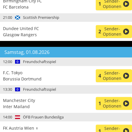
Birmingham City FC
Sender-
1
Optionen
FC Barcelona
21:00
Scottish Premiership
Dundee United FC
Sender-
2
Optionen
Glasgow Rangers
Samstag, 01.08.2026
12:00
Freundschaftsspiel
F.C. Tokyo
Sender-
4
Optionen
Borussia Dortmund
13:30
Freundschaftsspiel
Manchester City
Sender-
1
Optionen
Inter Mailand
14:00
ÖFB Frauen Bundesliga
FK Austria Wien ♀
Sender-
1