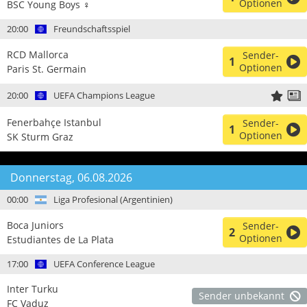
Optionen
BSC Young Boys ♀
20:00
Freundschaftsspiel
RCD Mallorca
Sender-
1
Optionen
Paris St. Germain
20:00
UEFA Champions League
Fenerbahçe Istanbul
Sender-
1
Optionen
SK Sturm Graz
Donnerstag, 06.08.2026
00:00
Liga Profesional (Argentinien)
Boca Juniors
Sender-
2
Optionen
Estudiantes de La Plata
17:00
UEFA Conference League
Inter Turku
Sender unbekannt
FC Vaduz