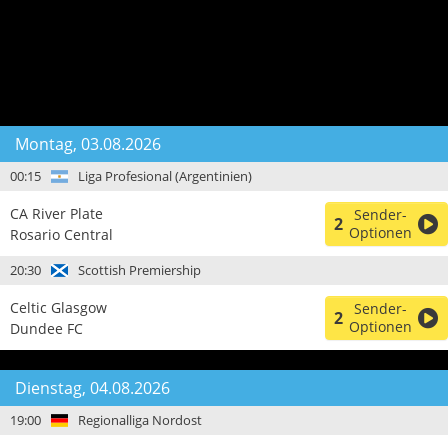
Montag, 03.08.2026
00:15
Liga Profesional (Argentinien)
CA River Plate
Sender-
2
Optionen
Rosario Central
20:30
Scottish Premiership
Celtic Glasgow
Sender-
2
Optionen
Dundee FC
Dienstag, 04.08.2026
19:00
Regionalliga Nordost