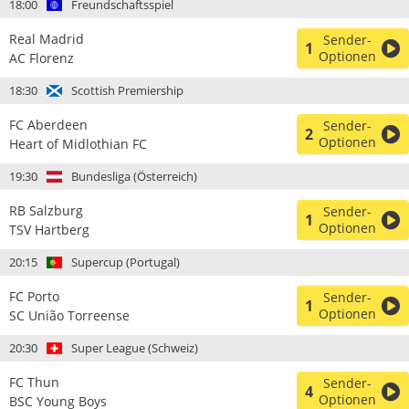
18:00
Freundschaftsspiel
Real Madrid
Sender-
1
Optionen
AC Florenz
18:30
Scottish Premiership
FC Aberdeen
Sender-
2
Optionen
Heart of Midlothian FC
19:30
Bundesliga (Österreich)
RB Salzburg
Sender-
1
Optionen
TSV Hartberg
20:15
Supercup (Portugal)
FC Porto
Sender-
1
Optionen
SC União Torreense
20:30
Super League (Schweiz)
FC Thun
Sender-
4
Optionen
BSC Young Boys