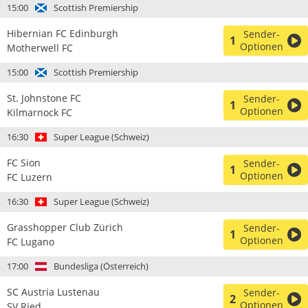
15:00
Scottish Premiership
Hibernian FC Edinburgh
Sender-
1
Optionen
Motherwell FC
15:00
Scottish Premiership
St. Johnstone FC
Sender-
1
Optionen
Kilmarnock FC
16:30
Super League (Schweiz)
FC Sion
Sender-
1
Optionen
FC Luzern
16:30
Super League (Schweiz)
Grasshopper Club Zürich
Sender-
1
Optionen
FC Lugano
17:00
Bundesliga (Österreich)
SC Austria Lustenau
Sender-
2
Optionen
SV Ried