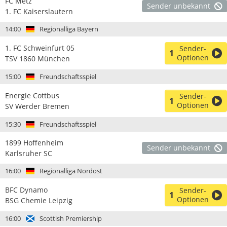
FC Metz
Sender unbekannt
1. FC Kaiserslautern
14:00
Regionalliga Bayern
1. FC Schweinfurt 05
Sender-
1
Optionen
TSV 1860 München
15:00
Freundschaftsspiel
Energie Cottbus
Sender-
1
Optionen
SV Werder Bremen
15:30
Freundschaftsspiel
1899 Hoffenheim
Sender unbekannt
Karlsruher SC
16:00
Regionalliga Nordost
BFC Dynamo
Sender-
1
Optionen
BSG Chemie Leipzig
16:00
Scottish Premiership