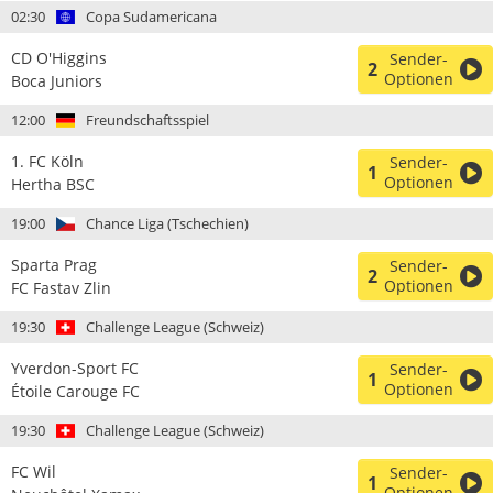
02:30
Copa Sudamericana
CD O'Higgins
Sender-
2
Optionen
Boca Juniors
12:00
Freundschaftsspiel
1. FC Köln
Sender-
1
Optionen
Hertha BSC
19:00
Chance Liga (Tschechien)
Sparta Prag
Sender-
2
Optionen
FC Fastav Zlin
19:30
Challenge League (Schweiz)
Yverdon-Sport FC
Sender-
1
Optionen
Étoile Carouge FC
19:30
Challenge League (Schweiz)
FC Wil
Sender-
1
Optionen