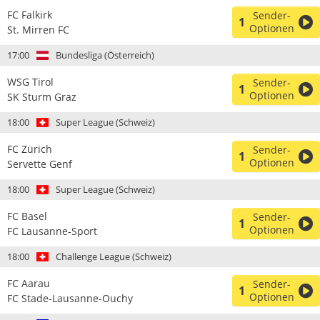
FC Falkirk
Sender-
1
Optionen
St. Mirren FC
17:00
Bundesliga (Österreich)
WSG Tirol
Sender-
1
Optionen
SK Sturm Graz
18:00
Super League (Schweiz)
FC Zürich
Sender-
1
Optionen
Servette Genf
18:00
Super League (Schweiz)
FC Basel
Sender-
1
Optionen
FC Lausanne-Sport
18:00
Challenge League (Schweiz)
FC Aarau
Sender-
1
Optionen
FC Stade-Lausanne-Ouchy