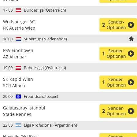
17:00
Bundesliga (Österreich)
Wolfsberger AC
Sender-
2
Optionen
FK Austria Wien
18:00
Supercup (Niederlande)
PSV Eindhoven
Sender-
1
Optionen
AZ Alkmaar
19:00
Bundesliga (Österreich)
SK Rapid Wien
Sender-
1
Optionen
SCR Altach
20:00
Freundschaftsspiel
Galatasaray Istanbul
Sender-
2
Optionen
Stade Rennes
22:00
Liga Profesional (Argentinien)
Newells Old Boys
Sender-