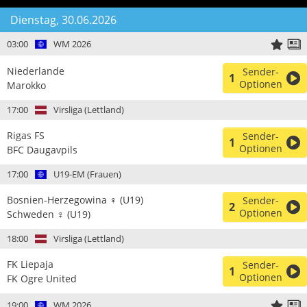
Dienstag, 30.06.2026
03:00
WM 2026
Niederlande
Sender-
1
Optionen
Marokko
17:00
Virsliga (Lettland)
Rigas FS
Sender-
1
Optionen
BFC Daugavpils
17:00
U19-EM (Frauen)
Bosnien-Herzegowina ♀ (U19)
Sender-
2
Optionen
Schweden ♀ (U19)
18:00
Virsliga (Lettland)
FK Liepaja
Sender-
1
Optionen
FK Ogre United
19:00
WM 2026