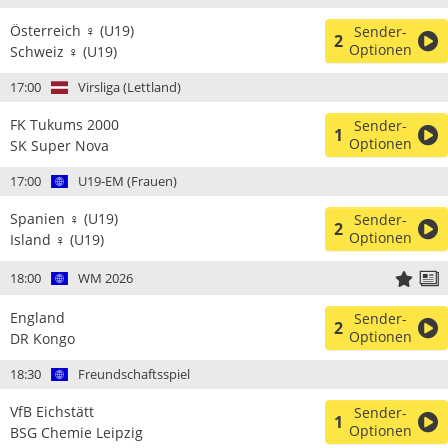
Österreich ♀ (U19)
Sender-
2
Optionen
Schweiz ♀ (U19)
17:00
Virsliga (Lettland)
FK Tukums 2000
Sender-
1
Optionen
SK Super Nova
17:00
U19-EM (Frauen)
Spanien ♀ (U19)
Sender-
2
Optionen
Island ♀ (U19)
18:00
WM 2026
England
Sender-
2
Optionen
DR Kongo
18:30
Freundschaftsspiel
VfB Eichstätt
Sender-
1
Optionen
BSG Chemie Leipzig