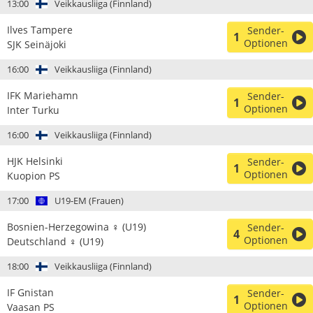
13:00
Veikkausliiga (Finnland)
Ilves Tampere
Sender-
1
Optionen
SJK Seinäjoki
16:00
Veikkausliiga (Finnland)
IFK Mariehamn
Sender-
1
Optionen
Inter Turku
16:00
Veikkausliiga (Finnland)
HJK Helsinki
Sender-
1
Optionen
Kuopion PS
17:00
U19-EM (Frauen)
Bosnien-Herzegowina ♀ (U19)
Sender-
4
Optionen
Deutschland ♀ (U19)
18:00
Veikkausliiga (Finnland)
IF Gnistan
Sender-
1
Optionen
Vaasan PS