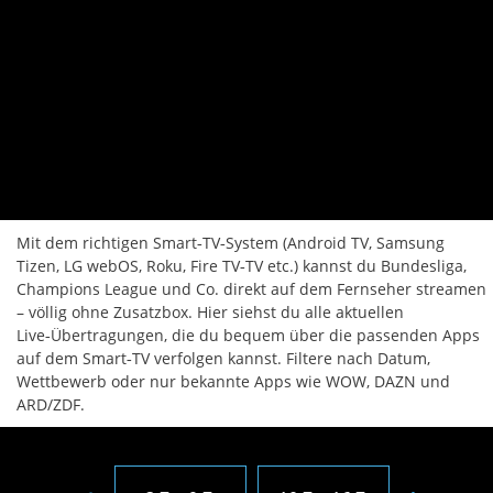
Mit dem richtigen Smart‑TV‑System (Android TV, Samsung
Tizen, LG webOS, Roku, Fire TV‑TV etc.) kannst du Bundesliga,
Champions League und Co. direkt auf dem Fernseher streamen
– völlig ohne Zusatzbox. Hier siehst du alle aktuellen
Live‑Übertragungen, die du bequem über die passenden Apps
auf dem Smart‑TV verfolgen kannst. Filtere nach Datum,
Wettbewerb oder nur bekannte Apps wie WOW, DAZN und
ARD/ZDF.