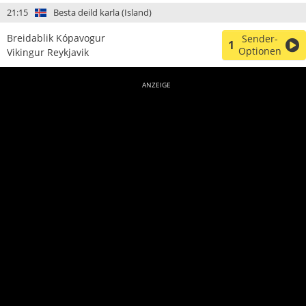
21:15
Besta deild karla (Island)
Breidablik Kópavogur
Sender-
1
Optionen
Vikingur Reykjavik
ANZEIGE