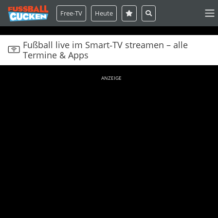
Free-TV
Heute
Fußball live im Smart‑TV streamen – alle
Termine & Apps
ANZEIGE