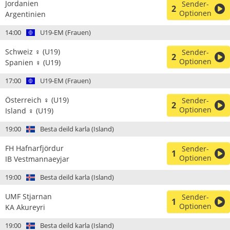
Jordanien
Sender-
2
Optionen
Argentinien
14:00
U19-EM (Frauen)
Schweiz ♀ (U19)
Sender-
2
Optionen
Spanien ♀ (U19)
17:00
U19-EM (Frauen)
Österreich ♀ (U19)
Sender-
2
Optionen
Island ♀ (U19)
19:00
Besta deild karla (Island)
FH Hafnarfjördur
Sender-
1
Optionen
IB Vestmannaeyjar
19:00
Besta deild karla (Island)
UMF Stjarnan
Sender-
1
Optionen
KA Akureyri
19:00
Besta deild karla (Island)