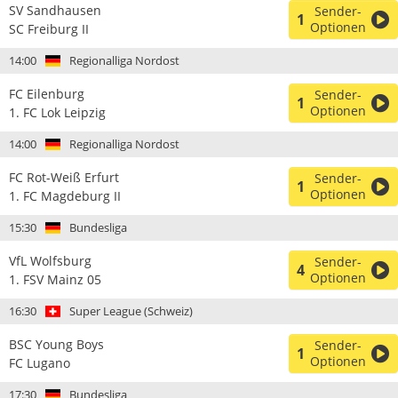
SV Sandhausen
Sender-
1
Optionen
SC Freiburg II
14:00
Regionalliga Nordost
FC Eilenburg
Sender-
1
Optionen
1. FC Lok Leipzig
14:00
Regionalliga Nordost
FC Rot-Weiß Erfurt
Sender-
1
Optionen
1. FC Magdeburg II
15:30
Bundesliga
VfL Wolfsburg
Sender-
4
Optionen
1. FSV Mainz 05
16:30
Super League (Schweiz)
BSC Young Boys
Sender-
1
Optionen
FC Lugano
17:30
Bundesliga