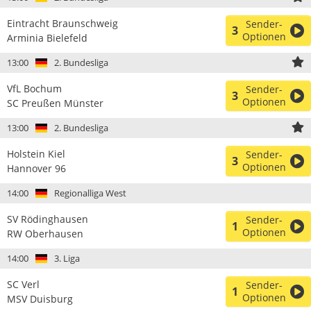
Eintracht Braunschweig
Sender-
3
Optionen
Arminia Bielefeld
13:00
2. Bundesliga
VfL Bochum
Sender-
3
Optionen
SC Preußen Münster
13:00
2. Bundesliga
Holstein Kiel
Sender-
3
Optionen
Hannover 96
14:00
Regionalliga West
SV Rödinghausen
Sender-
1
Optionen
RW Oberhausen
14:00
3. Liga
SC Verl
Sender-
1
Optionen
MSV Duisburg