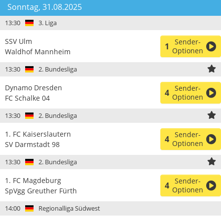
Sonntag, 31.08.2025
13:30
3. Liga
SSV Ulm
Sender-
1
Optionen
Waldhof Mannheim
13:30
2. Bundesliga
Dynamo Dresden
Sender-
4
Optionen
FC Schalke 04
13:30
2. Bundesliga
1. FC Kaiserslautern
Sender-
4
Optionen
SV Darmstadt 98
13:30
2. Bundesliga
1. FC Magdeburg
Sender-
4
Optionen
SpVgg Greuther Fürth
14:00
Regionalliga Südwest