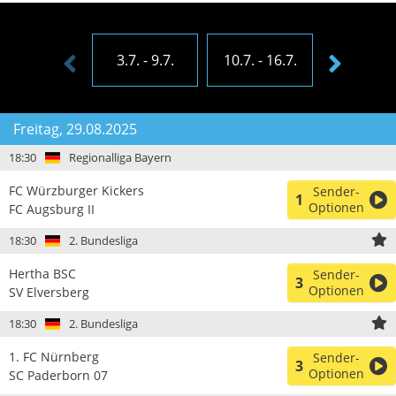
3.7. - 9.7.
10.7. - 16.7.
17.7. - 23
Freitag, 29.08.2025
18:30
Regionalliga Bayern
FC Würzburger Kickers
Sender-
1
Optionen
FC Augsburg II
18:30
2. Bundesliga
Hertha BSC
Sender-
3
Optionen
SV Elversberg
18:30
2. Bundesliga
1. FC Nürnberg
Sender-
3
Optionen
SC Paderborn 07