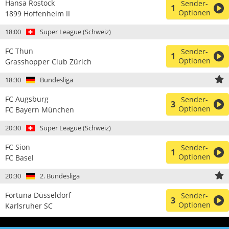
Hansa Rostock
Sender-
1
Optionen
1899 Hoffenheim II
18:00
Super League (Schweiz)
FC Thun
Sender-
1
Optionen
Grasshopper Club Zürich
18:30
Bundesliga
FC Augsburg
Sender-
3
Optionen
FC Bayern München
20:30
Super League (Schweiz)
FC Sion
Sender-
1
Optionen
FC Basel
20:30
2. Bundesliga
Fortuna Düsseldorf
Sender-
3
Optionen
Karlsruher SC