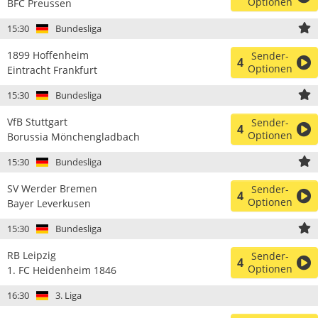
Optionen
BFC Preussen
15:30
Bundesliga
1899 Hoffenheim
Sender-
4
Optionen
Eintracht Frankfurt
15:30
Bundesliga
VfB Stuttgart
Sender-
4
Optionen
Borussia Mönchengladbach
15:30
Bundesliga
SV Werder Bremen
Sender-
4
Optionen
Bayer Leverkusen
15:30
Bundesliga
RB Leipzig
Sender-
4
Optionen
1. FC Heidenheim 1846
16:30
3. Liga