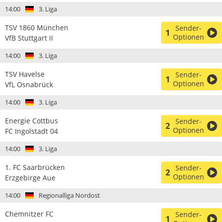
14:00
3. Liga
TSV 1860 München
Sender-
1
Optionen
VfB Stuttgart II
14:00
3. Liga
TSV Havelse
Sender-
1
Optionen
VfL Osnabrück
14:00
3. Liga
Energie Cottbus
Sender-
2
Optionen
FC Ingolstadt 04
14:00
3. Liga
1. FC Saarbrücken
Sender-
2
Optionen
Erzgebirge Aue
14:00
Regionalliga Nordost
Chemnitzer FC
Sender-
1