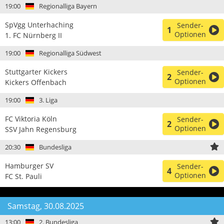
19:00
Regionalliga Bayern
SpVgg Unterhaching
Sender-
1
Optionen
1. FC Nürnberg II
19:00
Regionalliga Südwest
Stuttgarter Kickers
Sender-
2
Optionen
Kickers Offenbach
19:00
3. Liga
FC Viktoria Köln
Sender-
2
Optionen
SSV Jahn Regensburg
20:30
Bundesliga
Hamburger SV
Sender-
4
Optionen
FC St. Pauli
Samstag, 30.08.2025
13:00
2. Bundesliga