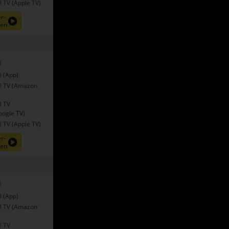
 TV (Apple TV)
r-
nen
l
l (App)
l TV (Amazon
l TV
oogle TV)
 TV (Apple TV)
r-
nen
l
l (App)
l TV (Amazon
l TV