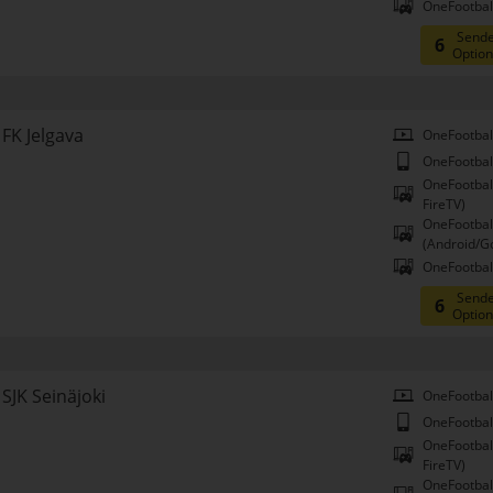
OneFootball
Sende
6
Optio
FK Jelgava
OneFootbal
OneFootbal
OneFootbal
FireTV)
OneFootbal
(Android/G
OneFootball
Sende
6
Optio
SJK Seinäjoki
OneFootbal
OneFootbal
OneFootbal
FireTV)
OneFootbal