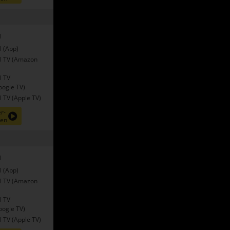
l
l (App)
l TV (Amazon
l TV
oogle TV)
 TV (Apple TV)
r-
nen
l
l (App)
l TV (Amazon
l TV
oogle TV)
 TV (Apple TV)