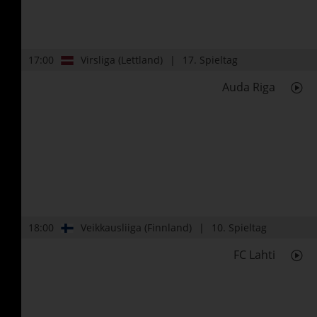
17:00
Virsliga (Lettland)
17. Spieltag
Auda Riga
18:00
Veikkausliiga (Finnland)
10. Spieltag
FC Lahti