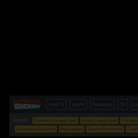
Free-TV
Heute
Topspiele
TV
Li
Aktuell:
Conference League Quali
Europa League Quali
Champion
Campeonato Brasileiro
Regionalligen
Scottish Premiership
Copa 