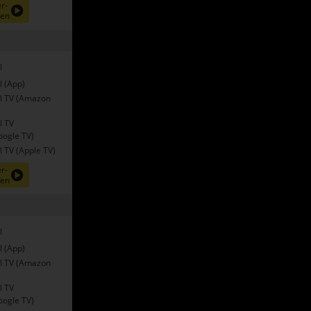
r-
nen
l
l (App)
l TV (Amazon
l TV
oogle TV)
 TV (Apple TV)
r-
nen
l
l (App)
l TV (Amazon
l TV
oogle TV)