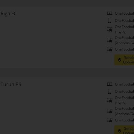
Riga FC
OneFootbal
OneFootbal
OneFootbal
FireTV)
OneFootbal
(Android/G
OneFootball
Sende
6
Optio
Turun PS
OneFootbal
OneFootbal
OneFootbal
FireTV)
OneFootbal
(Android/G
OneFootball
Sende
6
Optio