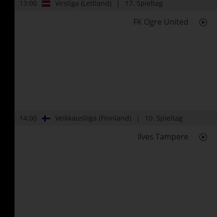
13:00
Virsliga (Lettland)
17. Spieltag
FK Ogre United
14:00
Veikkausliiga (Finnland)
10. Spieltag
Ilves Tampere