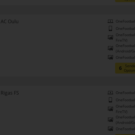
AC Oulu
OneFootbal
OneFootbal
OneFootbal
FireTV)
OneFootbal
(Android/G
OneFootball
Sende
6
Optio
Rigas FS
OneFootbal
OneFootbal
OneFootbal
FireTV)
OneFootbal
(Android/G
OneFootball