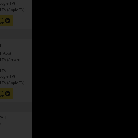
oogle TV)
 TV (Apple TV)
r-
nen
l
l (App)
l TV (Amazon
l TV
oogle TV)
 TV (Apple TV)
r-
nen
TV 1
V)