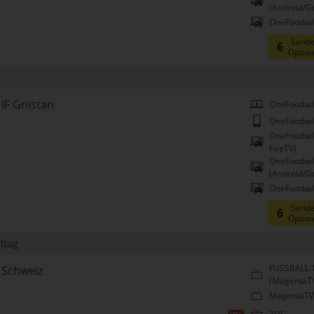
(Android/G
OneFootball
Sende
6
Optio
IF Gnistan
OneFootbal
OneFootbal
OneFootbal
FireTV)
OneFootbal
(Android/G
OneFootball
Sende
6
Optio
eltag
FUSSBALL.
Schweiz
(MagentaT
MagentaTV