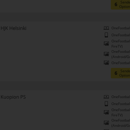
Sende
6
Optio
HJK Helsinki
OneFootbal
OneFootbal
OneFootbal
FireTV)
OneFootbal
(Android/G
OneFootball
Sende
6
Optio
Kuopion PS
OneFootbal
OneFootbal
OneFootbal
FireTV)
OneFootbal
(Android/G