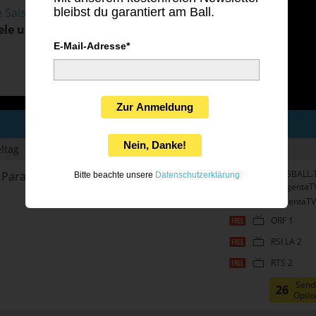
bleibst du garantiert am Ball.
e Saison
mit Livestream-
ele und Sender
die wir noch
E-Mail-Adresse*
Zur Anmeldung
Nein, Danke!
eltag
FUSSBALL.
Paraguay
Bitte beachte unsere
Datenschutzerklärung
(MagentaT
MagentaTV
ORF 1
RSI LA 2
RTS 2
Send
26
Optio