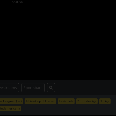
ANZEIGE
vestreams
Sportsbars
s League Quali
Afrika-Cup d. Frauen
Testspiele
2. Bundesliga
3. Liga
Sudamericana