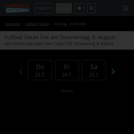
Free-TV
Heute
Startseite
›
Fußball heute
›
Montag, 25.05.2026
Fußball heute live am
Donnerstag, 6. August
Alle Übertragungen des Tages (TV, Streaming & Radio)
Do
Fr
Sa
So
23.7.
24.7.
25.7.
26.7.
ANZEIGE