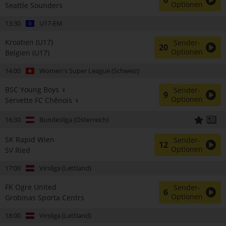
6
Optionen
Seattle Sounders
13:30
U17-EM
Kroatien (U17)
Sender-
20
Optionen
Belgien (U17)
14:00
Women's Super League (Schweiz)
BSC Young Boys ♀
Sender-
9
Optionen
Servette FC Chênois ♀
16:30
Bundesliga (Österreich)
SK Rapid Wien
Sender-
12
Optionen
SV Ried
17:00
Virsliga (Lettland)
FK Ogre United
Sender-
6
Optionen
Grobinas Sporta Centrs
18:00
Virsliga (Lettland)