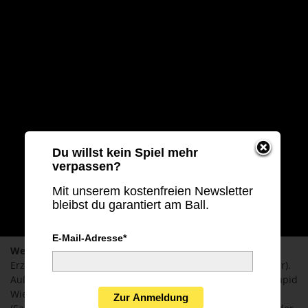
Du willst kein Spiel mehr
verpassen?
Mit unserem kostenfreien Newsletter
bleibst du garantiert am Ball.
E-Mail-Adresse*
Welche Spiele laufen heute live?
Regionalliga Nordost
mit
Erzgebirge Aue gegen BFC Dynamo (Stream & Audio, 19 Uhr).
Außerdem: Qualifikation zur
Conference League
(Vaduz, Rapid
Wien, St. Gallen, Austria Wien, Lugano) und
Europa League
Zur Anmeldung