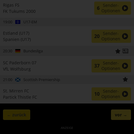
Rigas FS
Sender-
6
Optionen
FK Tukums 2000
19:00
U17-EM
Estland (U17)
Sender-
20
Optionen
Spanien (U17)
20:30
Bundesliga
SC Paderborn 07
Sender-
37
Optionen
VfL Wolfsburg
21:00
Scottish Premiership
St. Mirren FC
Sender-
10
Optionen
Partick Thistle FC
← zurück
vor →
ANZEIGE