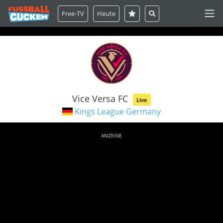
Free-TV
Heute
Vice Versa FC
Live
Kings League Germany
ANZEIGE