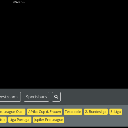
ANZEIGE
vestreams
Sportsbars
s League Quali
Afrika-Cup d. Frauen
Testspiele
2. Bundesliga
3. Liga
isie
Liga Portugal
Jupiler Pro League