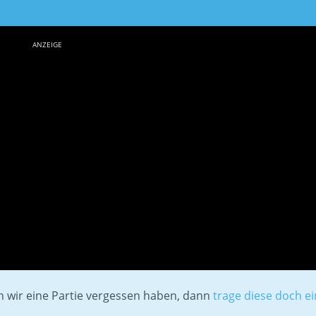
ANZEIGE
en wir eine Partie vergessen haben, dann
trage diese doch ei