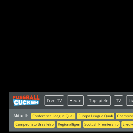
Free-TV
Heute
Topspiele
TV
Li
Aktuell:
Conference League Quali
Europa League Quali
Champion
Campeonato Brasileiro
Regionalligen
Scottish Premiership
Erediv