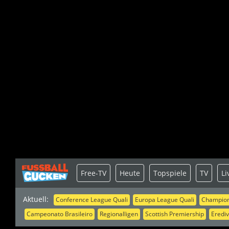
Free-TV
Heute
Topspiele
TV
Li
Aktuell:
Conference League Quali
Europa League Quali
Champion
Campeonato Brasileiro
Regionalligen
Scottish Premiership
Erediv