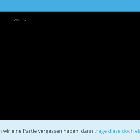
ANZEIGE
en wir eine Partie vergessen haben, dann
trage diese doch ei