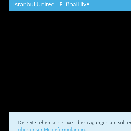
Istanbul United - Fußball live
Derzeit stehen keine Live-Übertragungen an. Sollt
über unser Meldeformular ein
.