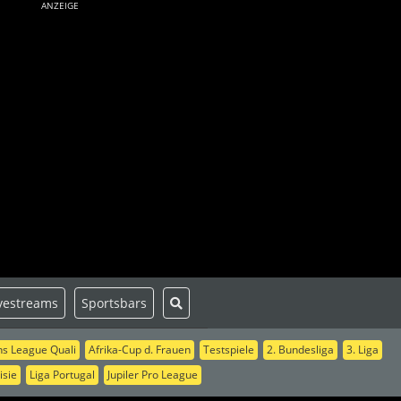
ANZEIGE
vestreams
Sportsbars
s League Quali
Afrika-Cup d. Frauen
Testspiele
2. Bundesliga
3. Liga
isie
Liga Portugal
Jupiler Pro League