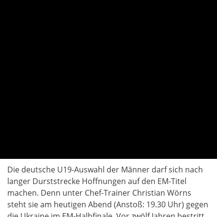
Die deutsche U19-Auswahl der Männer darf sich nach
langer Durststrecke Hoffnungen auf den EM-Titel
machen. Denn unter Chef-Trainer Christian Wörns
steht sie am heutigen Abend (Anstoß: 19.30 Uhr) gegen
die Ukraine im EM-Halbfinale. Vor zwölf Jahren bestritt