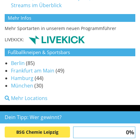
Streams im Überblick
Mehr Infos
Mehr Sportarten in unserem neuen Programmführer
LIVEKICK:
Fußballkneipen & Sportsbars
Berlin
(85)
Frankfurt am Main
(49)
Hamburg
(44)
München
(30)
Mehr Locations
Dein Tipp: Wer gewinnt?
0%
BSG Chemie Leipzig