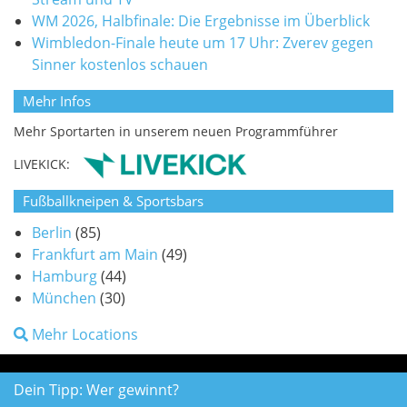
WM 2026, Halbfinale: Die Ergebnisse im Überblick
Wimbledon-Finale heute um 17 Uhr: Zverev gegen
Sinner kostenlos schauen
Mehr Infos
Mehr Sportarten in unserem neuen Programmführer
LIVEKICK:
Fußballkneipen & Sportsbars
Berlin
(85)
Frankfurt am Main
(49)
Hamburg
(44)
München
(30)
Mehr Locations
Dein Tipp: Wer gewinnt?