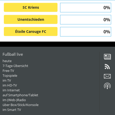
0%
SC Kriens
0%
Unentschieden
0%
Étoile Carouge FC
Fußball live
heute
7-Tage-Übersicht
Free-TV
Topspiele
im TV
im HD-TV
im Internet
auf Smartphone/Tablet
im (Web-)Radio
über Box/Stick/Konsole
im Smart TV