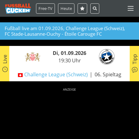
Free-TV
Heute
Fußball live am 01.09.2026, Challenge League (Schweiz),
FC Stade-Lausanne-Ouchy - Étoile Carouge FC
Di, 01.09.2026
Tipp
Live
19:30 Uhr
Challenge League (Schweiz)
06. Spieltag
ANZEIGE