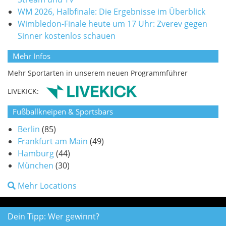
WM 2026, Halbfinale: Die Ergebnisse im Überblick
Wimbledon-Finale heute um 17 Uhr: Zverev gegen
Sinner kostenlos schauen
Mehr Infos
Mehr Sportarten in unserem neuen Programmführer
LIVEKICK:
Fußballkneipen & Sportsbars
Berlin
(85)
Frankfurt am Main
(49)
Hamburg
(44)
München
(30)
Mehr Locations
Dein Tipp: Wer gewinnt?