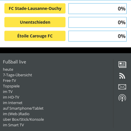
0%
FC Stade-Lausanne-Ouchy
0%
Unentschieden
0%
Étoile Carouge FC
Fußball live
heute
7-Tage-Übersicht
Free-TV
Topspiele
im TV
im HD-TV
im Internet
auf Smartphone/Tablet
im (Web-)Radio
über Box/Stick/Konsole
im Smart TV