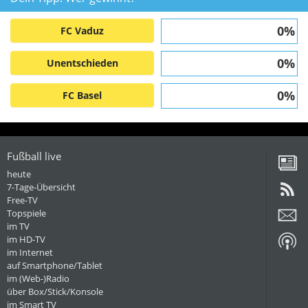
0%
FC Vaduz
0%
Unentschieden
0%
FC Basel
Fußball live
heute
7-Tage-Übersicht
Free-TV
Topspiele
im TV
im HD-TV
im Internet
auf Smartphone/Tablet
im (Web-)Radio
über Box/Stick/Konsole
im Smart TV