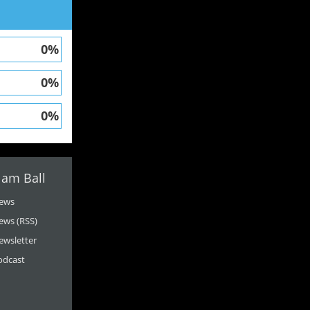
0%
0%
0%
 am Ball
ews
ews (RSS)
ewsletter
odcast