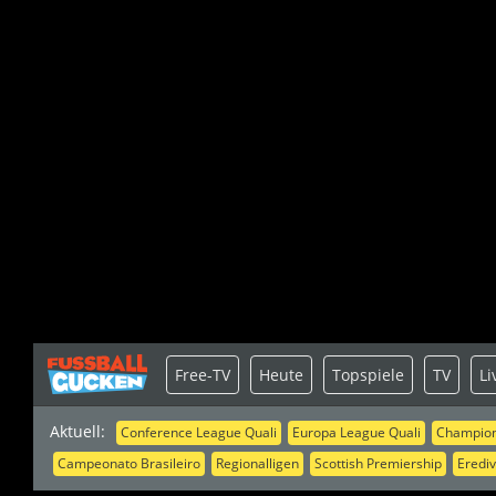
Free-TV
Heute
Topspiele
TV
Li
Aktuell:
Conference League Quali
Europa League Quali
Champion
Campeonato Brasileiro
Regionalligen
Scottish Premiership
Erediv