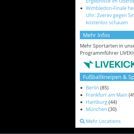
Ergebnisse im Überbl
Wimbledon-Finale he
Uhr: Zverev gegen Si
kostenlos schauen
Mehr Infos
Mehr Sportarten in un
Programmführer LIVEKI
Fußballkneipen & Sp
Berlin
(85)
Frankfurt am Main
(4
Hamburg
(44)
München
(30)
Mehr Locations