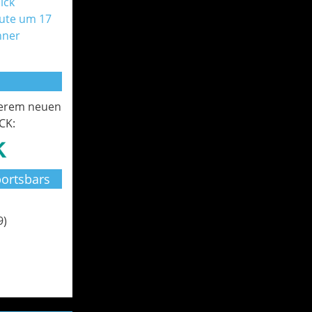
ick
ute um 17
nner
serem neuen
CK:
ortsbars
9)