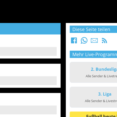
Diese Seite teilen
Mehr Live-Program
2. Bundeslig
Alle Sender & Livet
3. Liga
Alle Sender & Livest
Fußball heute 