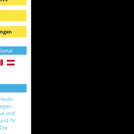
ungen
tional
 heute:
gegen
ive und
 und TV
 Die