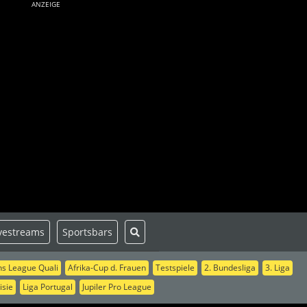
ANZEIGE
vestreams
Sportsbars
s League Quali
Afrika-Cup d. Frauen
Testspiele
2. Bundesliga
3. Liga
isie
Liga Portugal
Jupiler Pro League