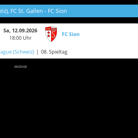
iz),
FC St. Gallen - FC Sion
Sa, 12.09.2026
FC Sion
18:00 Uhr
ague (Schweiz)
08. Spieltag
ANZEIGE