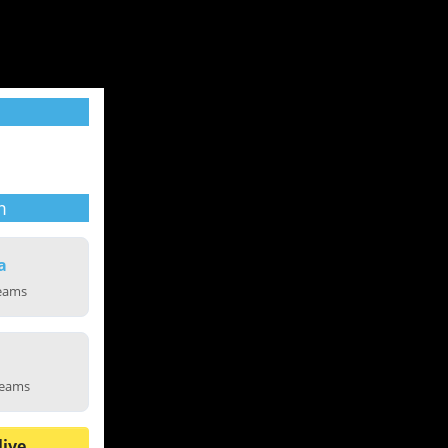
m
a
reams
reams
live