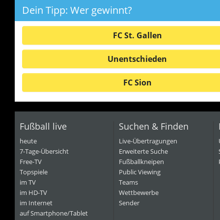
Dein Tipp: Wer gewinnt?
FC St. Gallen
Unentschieden
FC Sion
Fußball live
Suchen & Finden
heute
Live-Übertragungen
7-Tage-Übersicht
Erweiterte Suche
Free-TV
Fußballkneipen
Topspiele
Public Viewing
im TV
Teams
im HD-TV
Wettbewerbe
im Internet
Sender
auf Smartphone/Tablet