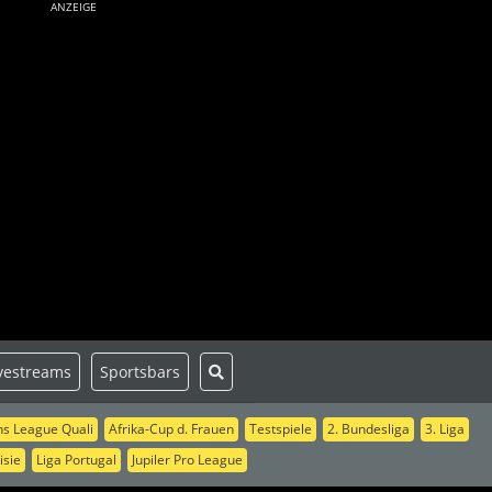
ANZEIGE
vestreams
Sportsbars
s League Quali
Afrika-Cup d. Frauen
Testspiele
2. Bundesliga
3. Liga
isie
Liga Portugal
Jupiler Pro League