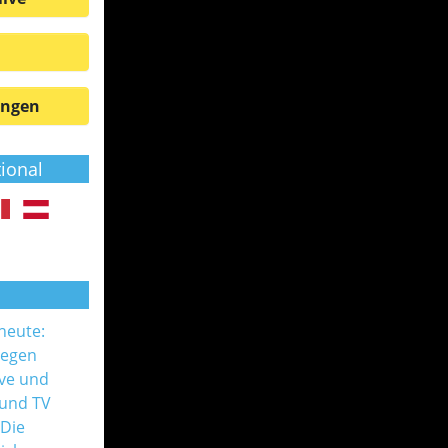
ungen
tional
 heute:
gegen
ive und
 und TV
 Die