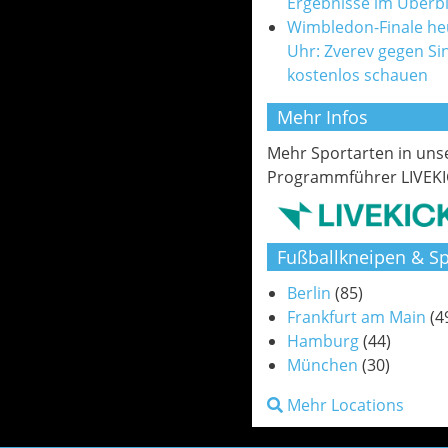
Ergebnisse im Überbl
Wimbledon-Finale he
Uhr: Zverev gegen Si
kostenlos schauen
Mehr Infos
Mehr Sportarten in un
Programmführer LIVEKI
Fußballkneipen & Sp
Berlin
(85)
Frankfurt am Main
(4
Hamburg
(44)
München
(30)
Mehr Locations