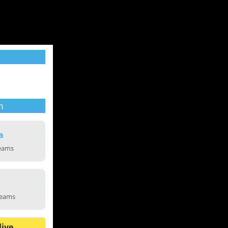
m
a
reams
reams
live