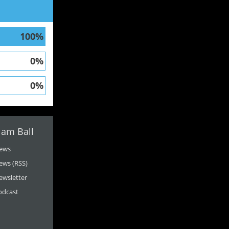
100%
0%
0%
 am Ball
ews
ews (RSS)
ewsletter
odcast