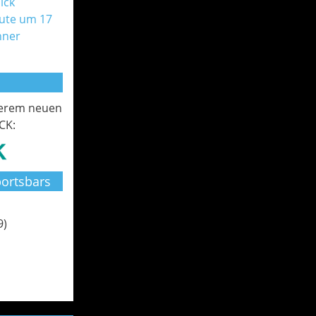
ick
ute um 17
nner
serem neuen
CK:
ortsbars
9)