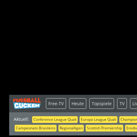
Free-TV
Heute
Topspiele
TV
Li
Aktuell:
Conference League Quali
Europa League Quali
Champion
Campeonato Brasileiro
Regionalligen
Scottish Premiership
Erediv