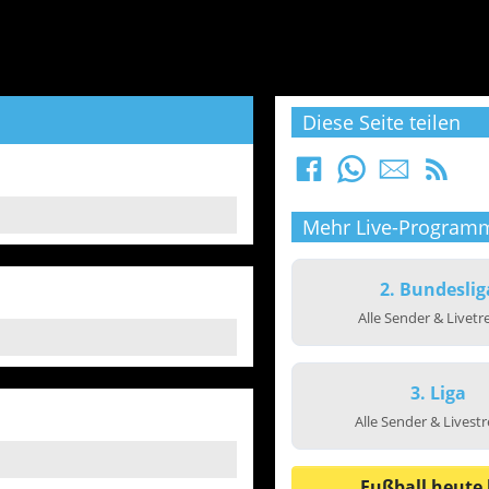
Diese Seite teilen
Mehr Live-Program
2. Bundeslig
Alle Sender & Livet
3. Liga
Alle Sender & Livest
Fußball heute 