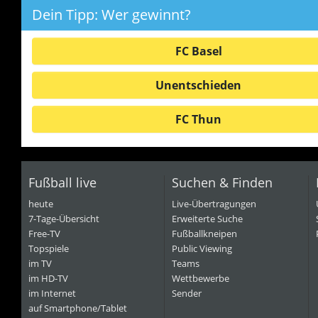
Dein Tipp: Wer gewinnt?
FC Basel
Unentschieden
FC Thun
Fußball live
Suchen & Finden
heute
Live-Übertragungen
7-Tage-Übersicht
Erweiterte Suche
Free-TV
Fußballkneipen
Topspiele
Public Viewing
im TV
Teams
im HD-TV
Wettbewerbe
im Internet
Sender
auf Smartphone/Tablet