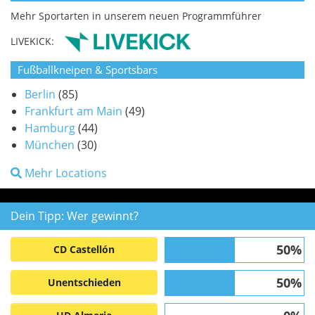
Mehr Sportarten in unserem neuen Programmführer
LIVEKICK:
Fußballkneipen & Sportsbars
Berlin
(85)
Frankfurt am Main
(49)
Hamburg
(44)
München
(30)
Mehr Locations
Dein Tipp: Wer gewinnt?
50%
CD Castellón
50%
Unentschieden