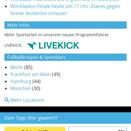
Wimbledon-Finale heute um 17 Uhr: Zverev gegen
Sinner kostenlos schauen
Mehr Infos
Mehr Sportarten in unserem neuen Programmführer
LIVEKICK:
Fußballkneipen & Sportsbars
Berlin
(85)
Frankfurt am Main
(49)
Hamburg
(44)
München
(30)
Mehr Locations
Dein Tipp: Wer gewinnt?