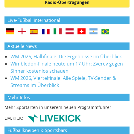
Radio-Übertragungen
Live-Fußball international
Aktuelle News
WM 2026, Halbfinale: Die Ergebnisse im Überblick
Wimbledon-Finale heute um 17 Uhr: Zverev gegen
Sinner kostenlos schauen
WM 2026, Viertelfinale: Alle Spiele, TV-Sender &
Streams im Überblick
Mehr Infos
Mehr Sportarten in unserem neuen Programmführer
LIVEKICK:
Fußballkneipen & Sportsbars