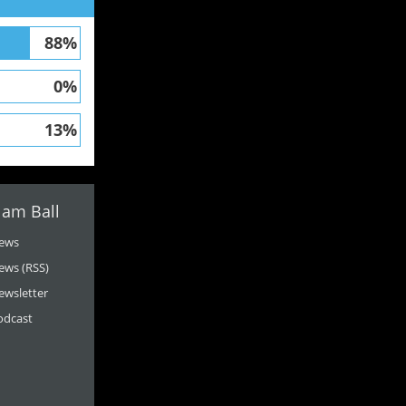
88%
0%
13%
 am Ball
ews
ews (RSS)
ewsletter
odcast