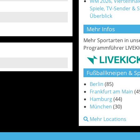
WM 2026, Viertelfinale
Spiele, TV-Sender & 
Überblick
Mehr Infos
Mehr Sportarten in un
Programmführer LIVEKI
Fußballkneipen & Sp
Berlin
(85)
Frankfurt am Main
(4
Hamburg
(44)
München
(30)
Mehr Locations