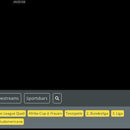
ANZEIGE
vestreams
Sportsbars
s League Quali
Afrika-Cup d. Frauen
Testspiele
2. Bundesliga
3. Liga
Sudamericana