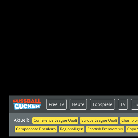
Free-TV
Heute
Topspiele
TV
Li
Aktuell:
Conference League Quali
Europa League Quali
Champion
Campeonato Brasileiro
Regionalligen
Scottish Premiership
Copa 