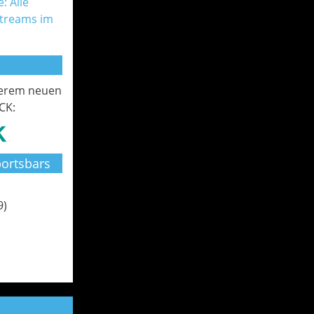
: Alle
Streams im
serem neuen
CK:
ortsbars
9)