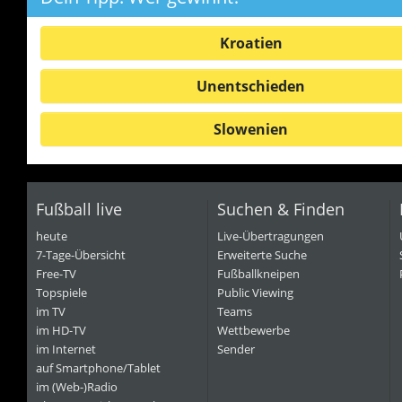
Kroatien
Unentschieden
Slowenien
Fußball live
Suchen & Finden
heute
Live-Übertragungen
7-Tage-Übersicht
Erweiterte Suche
Free-TV
Fußballkneipen
Topspiele
Public Viewing
im TV
Teams
im HD-TV
Wettbewerbe
im Internet
Sender
auf Smartphone/Tablet
im (Web-)Radio