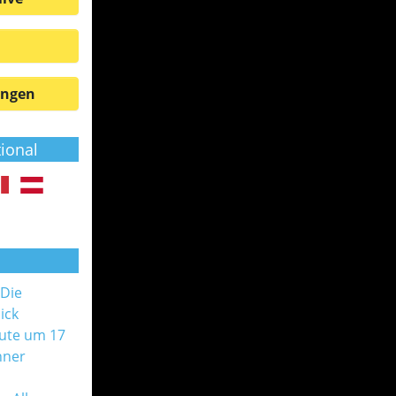
ungen
tional
 Die
ick
ute um 17
nner