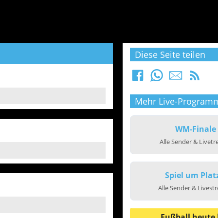
Diese Seite teilen
Mehr Live-Program
WM-Finale
Alle Sender & Livet
Spiel um Plat
Alle Sender & Livest
Fußball heute 