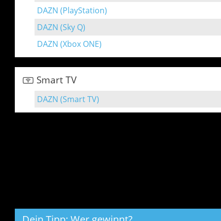
DAZN (PlayStation)
DAZN (Sky Q)
DAZN (Xbox ONE)
Smart TV
DAZN (Smart TV)
Dein Tipp: Wer gewinnt?