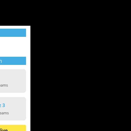
m
reams
z 3
reams
live