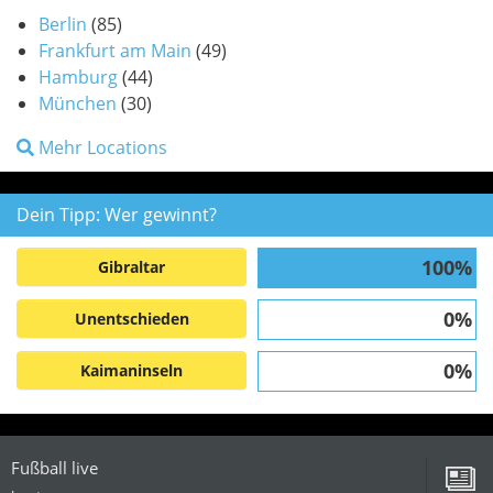
Berlin
(85)
Frankfurt am Main
(49)
Hamburg
(44)
München
(30)
Mehr Locations
Dein Tipp: Wer gewinnt?
100%
Gibraltar
0%
Unentschieden
0%
Kaimaninseln
Fußball live