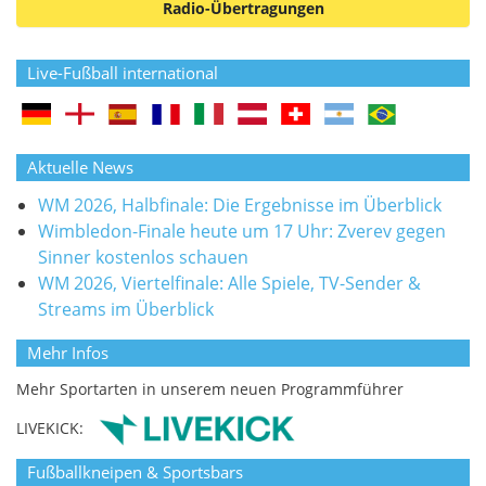
Radio-Übertragungen
Live-Fußball international
Aktuelle News
WM 2026, Halbfinale: Die Ergebnisse im Überblick
Wimbledon-Finale heute um 17 Uhr: Zverev gegen
Sinner kostenlos schauen
WM 2026, Viertelfinale: Alle Spiele, TV-Sender &
Streams im Überblick
Mehr Infos
Mehr Sportarten in unserem neuen Programmführer
LIVEKICK:
Fußballkneipen & Sportsbars