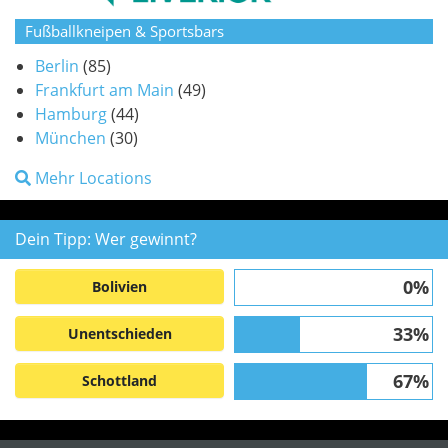
Fußballkneipen & Sportsbars
Berlin
(85)
Frankfurt am Main
(49)
Hamburg
(44)
München
(30)
Mehr Locations
Dein Tipp: Wer gewinnt?
0%
Bolivien
33%
Unentschieden
67%
Schottland