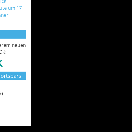
ick
ute um 17
nner
serem neuen
CK:
ortsbars
9)