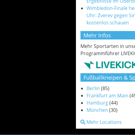
Ergebnisse im Überbl
Wimbledon-Finale he
Uhr: Zverev gegen Si
kostenlos schauen
Mehr Infos
Mehr Sportarten in un
Programmführer LIVEKI
Fußballkneipen & Sp
Berlin
(85)
Frankfurt am Main
(4
Hamburg
(44)
München
(30)
Mehr Locations