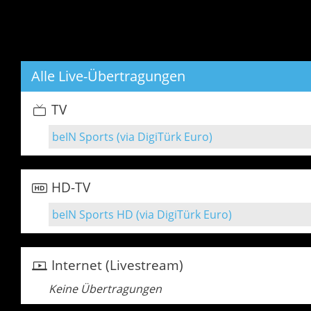
Alle Live-Übertragungen
TV
beIN Sports (via DigiTürk Euro)
HD-TV
beIN Sports HD (via DigiTürk Euro)
Internet (Livestream)
Keine Übertragungen