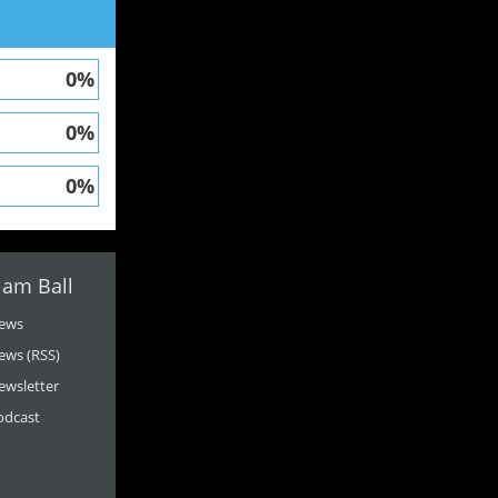
0%
0%
0%
 am Ball
ews
ews (RSS)
ewsletter
odcast