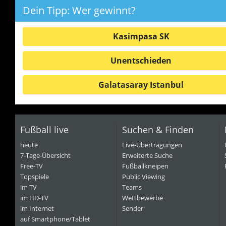
Dein Tipp: Wer gewinnt?
Kasimpasa SK
Unentschieden
Galatasaray Istanbul
Fußball live
Suchen & Finden
heute
Live-Übertragungen
7-Tage-Übersicht
Erweiterte Suche
Free-TV
Fußballkneipen
Topspiele
Public Viewing
im TV
Teams
im HD-TV
Wettbewerbe
im Internet
Sender
auf Smartphone/Tablet