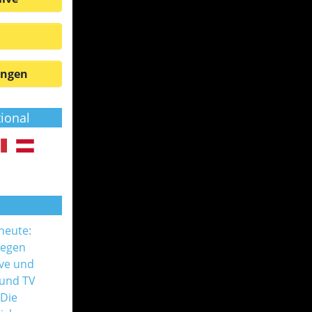
ungen
tional
 heute:
gegen
ive und
 und TV
 Die