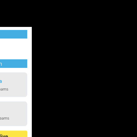
m
a
reams
reams
live