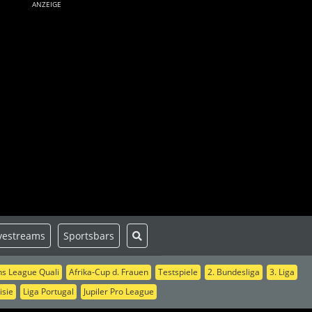
ANZEIGE
vestreams
Sportsbars
s League Quali
Afrika-Cup d. Frauen
Testspiele
2. Bundesliga
3. Liga
isie
Liga Portugal
Jupiler Pro League