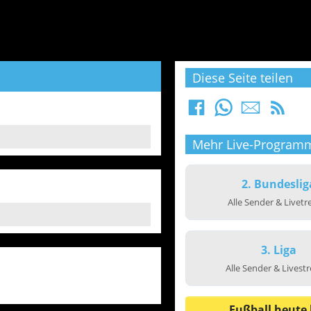
Diese Seite teilen
Mehr Live-Program
2. Bundeslig
Alle Sender & Livet
3. Liga
Alle Sender & Livest
Fußball heute 