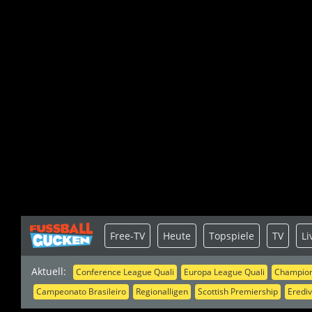
Free-TV
Heute
Topspiele
TV
Li
Aktuell:
Conference League Quali
Europa League Quali
Champion
Campeonato Brasileiro
Regionalligen
Scottish Premiership
Erediv