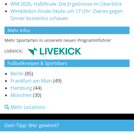
WM 2026, Halbfinale: Die Ergebnisse im Überblick
Wimbledon-Finale heute um 17 Uhr: Zverev gegen
Sinner kostenlos schauen
Mehr Infos
Mehr Sportarten in unserem neuen Programmführer
LIVEKICK:
Fußballkneipen & Sportsbars
Berlin
(85)
Frankfurt am Main
(49)
Hamburg
(44)
München
(30)
Mehr Locations
Dein Tipp: Wer gewinnt?