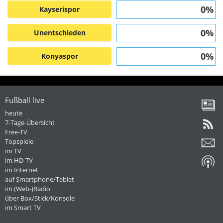
0%
Kayserispor
0%
Unentschieden
0%
Konyaspor
Fußball live
heute
7-Tage-Übersicht
Free-TV
Topspiele
im TV
im HD-TV
im Internet
auf Smartphone/Tablet
im (Web-)Radio
über Box/Stick/Konsole
im Smart TV