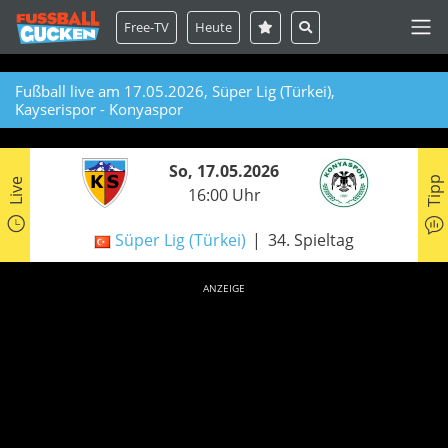
Free-TV
Heute
Fußball live am 17.05.2026, Süper Lig (Türkei),
Kayserispor - Konyaspor
So, 17.05.2026
Tipp
Live
16:00 Uhr
Süper Lig (Türkei)
34. Spieltag
ANZEIGE