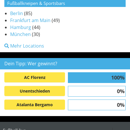
Fußballkneipen & Sportsbars
Berlin
(85)
Frankfurt am Main
(49)
Hamburg
(44)
München
(30)
Mehr Locations
Dein Tipp: Wer gewinnt?
100%
AC Florenz
0%
Unentschieden
0%
Atalanta Bergamo