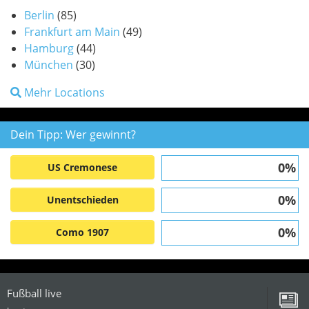
Berlin
(85)
Frankfurt am Main
(49)
Hamburg
(44)
München
(30)
Mehr Locations
Dein Tipp: Wer gewinnt?
0%
US Cremonese
0%
Unentschieden
0%
Como 1907
Fußball live