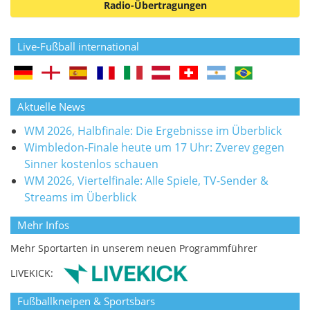
Radio-Übertragungen
Live-Fußball international
Aktuelle News
WM 2026, Halbfinale: Die Ergebnisse im Überblick
Wimbledon-Finale heute um 17 Uhr: Zverev gegen
Sinner kostenlos schauen
WM 2026, Viertelfinale: Alle Spiele, TV-Sender &
Streams im Überblick
Mehr Infos
Mehr Sportarten in unserem neuen Programmführer
LIVEKICK:
Fußballkneipen & Sportsbars