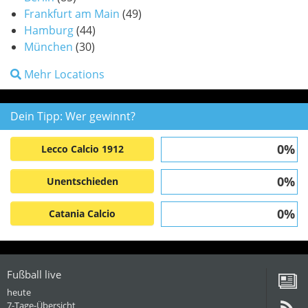
Frankfurt am Main
(49)
Hamburg
(44)
München
(30)
Mehr Locations
Dein Tipp: Wer gewinnt?
0%
Lecco Calcio 1912
0%
Unentschieden
0%
Catania Calcio
Fußball live
heute
7-Tage-Übersicht