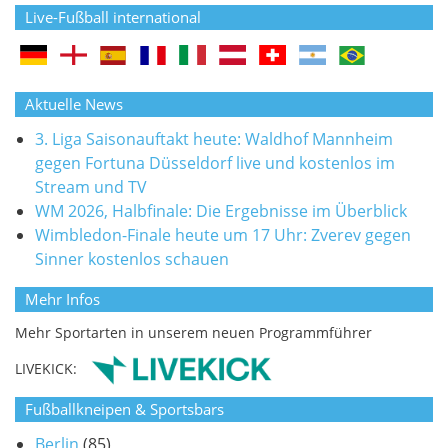
Live-Fußball international
Aktuelle News
3. Liga Saisonauftakt heute: Waldhof Mannheim
gegen Fortuna Düsseldorf live und kostenlos im
Stream und TV
WM 2026, Halbfinale: Die Ergebnisse im Überblick
Wimbledon-Finale heute um 17 Uhr: Zverev gegen
Sinner kostenlos schauen
Mehr Infos
Mehr Sportarten in unserem neuen Programmführer
LIVEKICK:
Fußballkneipen & Sportsbars
Berlin
(85)