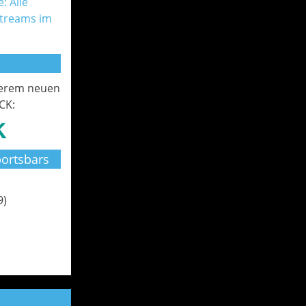
: Alle
Streams im
serem neuen
CK:
ortsbars
9)