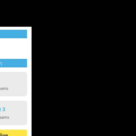
m
reams
z 3
reams
live