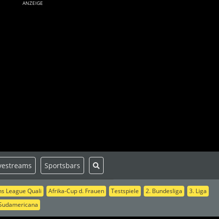
ANZEIGE
vestreams
Sportsbars
s League Quali
Afrika-Cup d. Frauen
Testspiele
2. Bundesliga
3. Liga
Sudamericana