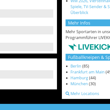
WM 2026, Viertelfinale
Spiele, TV-Sender & 
Überblick
Mehr Infos
Mehr Sportarten in un
Programmführer LIVEKI
Fußballkneipen & Sp
Berlin
(85)
Frankfurt am Main
(4
Hamburg
(44)
München
(30)
Mehr Locations