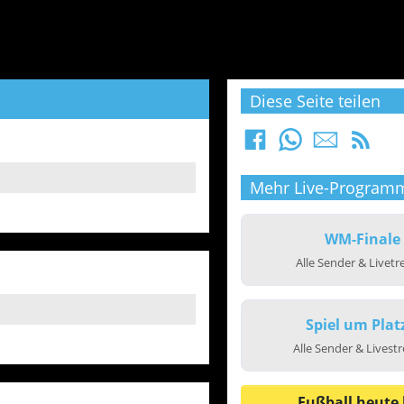
Diese Seite teilen
Mehr Live-Program
WM-Finale
Alle Sender & Livet
Spiel um Plat
Alle Sender & Livest
Fußball heute 