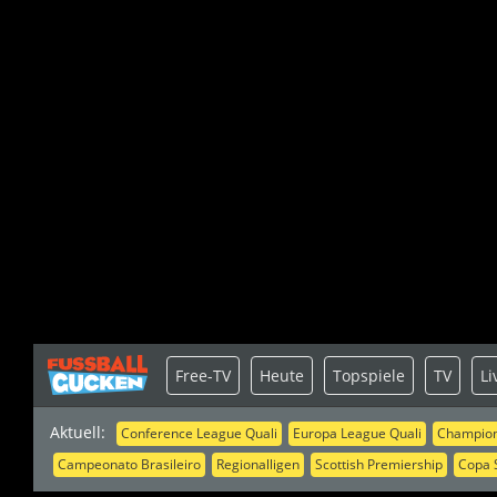
Free-TV
Heute
Topspiele
TV
Li
Aktuell:
Conference League Quali
Europa League Quali
Champion
Campeonato Brasileiro
Regionalligen
Scottish Premiership
Copa 