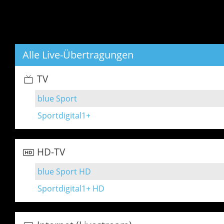
Alle Live-Übertragungen
TV
blue Sport
Sportdigital1+
HD-TV
blue Sport HD
Sportdigital1+ HD