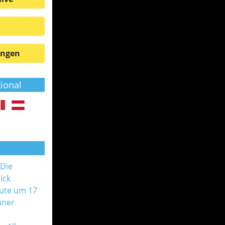
ungen
tional
 Die
ick
ute um 17
nner