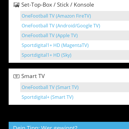
Set-Top-Box / Stick / Konsole
OneFootball TV (Amazon FireTV)
OneFootball TV (Android/Google TV)
OneFootball TV (Apple TV)
Sportdigital1+ HD (MagentaTV)
Sportdigital1+ HD (Sky)
Smart TV
OneFootball TV (Smart TV)
Sportdigital+ (Smart TV)
Dein Tipp: Wer gewinnt?