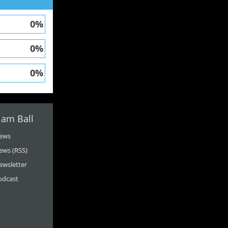
0%
0%
0%
 am Ball
ews
ews (RSS)
ewsletter
odcast