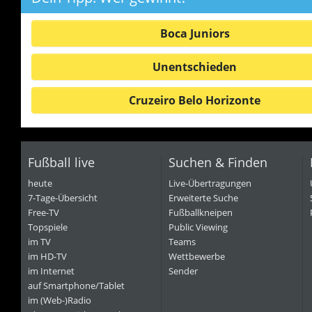
Boca Juniors
Unentschieden
Cruzeiro Belo Horizonte
Fußball live
Suchen & Finden
heute
Live-Übertragungen
7-Tage-Übersicht
Erweiterte Suche
Free-TV
Fußballkneipen
Topspiele
Public Viewing
im TV
Teams
im HD-TV
Wettbewerbe
im Internet
Sender
auf Smartphone/Tablet
im (Web-)Radio