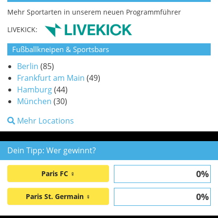
Mehr Sportarten in unserem neuen Programmführer
LIVEKICK:
Fußballkneipen & Sportsbars
Berlin
(85)
Frankfurt am Main
(49)
Hamburg
(44)
München
(30)
Mehr Locations
Dein Tipp: Wer gewinnt?
0%
Paris FC ♀
0%
Paris St. Germain ♀