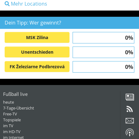
Mehr Locations
Dein Tipp: Wer gewinnt?
0%
MSK Zilina
0%
Unentschieden
0%
FK Železiarne Podbrezová
Fußball live
heute
7-Tage-Übersicht
Free-TV
Topspiele
im TV
im HD-TV
im Internet