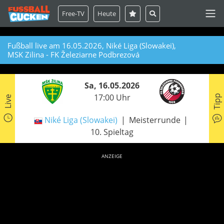
Free-TV
Heute
Fußball live am 16.05.2026, Niké Liga (Slowakei),
MSK Zilina - FK Železiarne Podbrezová
Sa, 16.05.2026
17:00 Uhr
Tipp
Live
Niké Liga (Slowakei)
Meisterrunde
10. Spieltag
ANZEIGE