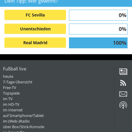
Dein Tipp: Wer gewinnt?
0%
FC Sevilla
0%
Unentschieden
100%
Real Madrid
Fußball live
heute
7-Tage-Übersicht
Free-TV
Topspiele
im TV
im HD-TV
im Internet
auf Smartphone/Tablet
im (Web-)Radio
über Box/Stick/Konsole