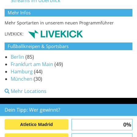
Streams im Überblick
Mehr Infos
Mehr Sportarten in unserem neuen Programmführer
LIVEKICK:
Fußballkneipen & Sportsbars
Berlin
(85)
Frankfurt am Main
(49)
Hamburg
(44)
München
(30)
Mehr Locations
Dein Tipp: Wer gewinnt?
0%
Atletico Madrid