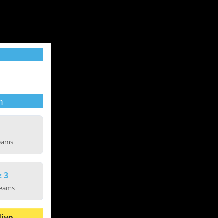
m
reams
z 3
reams
live