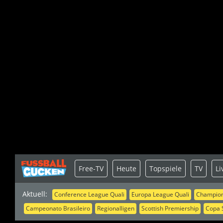
Free-TV
Heute
Topspiele
TV
Li
Aktuell:
Conference League Quali
Europa League Quali
Champion
Campeonato Brasileiro
Regionalligen
Scottish Premiership
Copa 