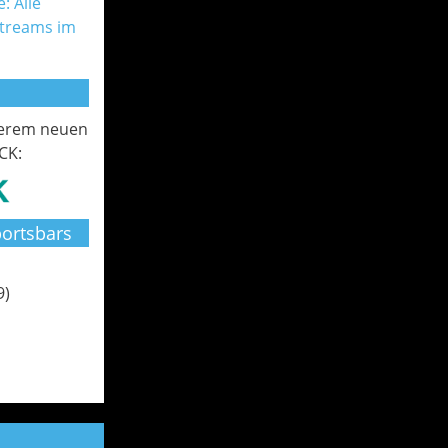
: Alle
Streams im
serem neuen
CK:
ortsbars
9)