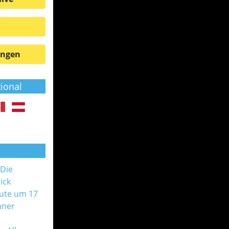
ungen
tional
 Die
ick
ute um 17
nner