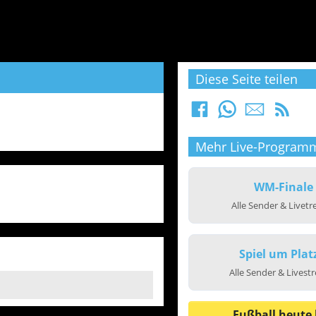
Diese Seite teilen
Mehr Live-Program
WM-Finale
Alle Sender & Livet
Spiel um Plat
Alle Sender & Livest
Fußball heute 