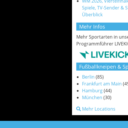
WM 2026, Viertelfinale
Spiele, TV-Sender & 
Überblick
Mehr Infos
Mehr Sportarten in un
Programmführer LIVEKI
Fußballkneipen & Sp
Berlin
(85)
Frankfurt am Main
(4
Hamburg
(44)
München
(30)
Mehr Locations