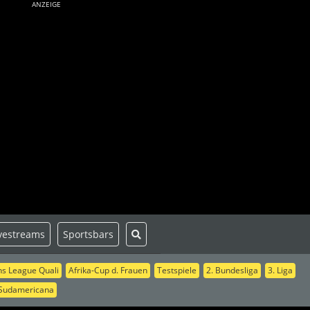
ANZEIGE
vestreams
Sportsbars
s League Quali
Afrika-Cup d. Frauen
Testspiele
2. Bundesliga
3. Liga
Sudamericana