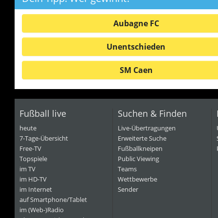
Aubagne FC
Unentschieden
SM Caen
Fußball live
Suchen & Finden
heute
Live-Übertragungen
7-Tage-Übersicht
Erweiterte Suche
Free-TV
Fußballkneipen
Topspiele
Public Viewing
im TV
Teams
im HD-TV
Wettbewerbe
im Internet
Sender
auf Smartphone/Tablet
im (Web-)Radio