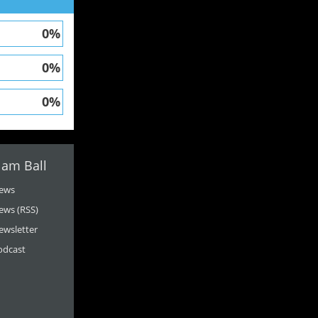
0%
0%
0%
 am Ball
ews
ews (RSS)
ewsletter
odcast