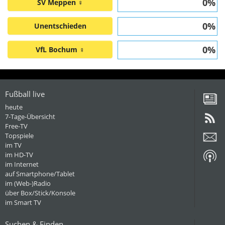
0%
SV Meppen ♀
0%
Unentschieden
0%
VfL Bochum ♀
Fußball live
heute
7-Tage-Übersicht
Free-TV
Topspiele
im TV
im HD-TV
im Internet
auf Smartphone/Tablet
im (Web-)Radio
über Box/Stick/Konsole
im Smart TV
Suchen & Finden