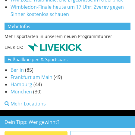
Wimbledon-Finale heute um 17 Uhr: Zverev gegen
Sinner kostenlos schauen
Mehr Infos
Mehr Sportarten in unserem neuen Programmführer
LIVEKICK:
Fußballkneipen & Sportsbars
Berlin
(85)
Frankfurt am Main
(49)
Hamburg
(44)
München
(30)
Mehr Locations
Dein Tipp: Wer gewinnt?