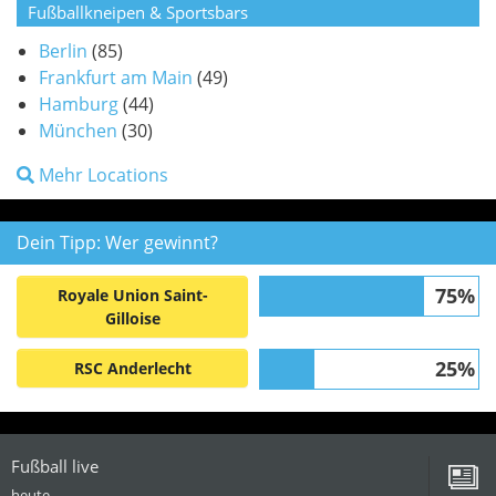
Fußballkneipen & Sportsbars
Berlin
(85)
Frankfurt am Main
(49)
Hamburg
(44)
München
(30)
Mehr Locations
Dein Tipp: Wer gewinnt?
75%
Royale Union Saint-
Gilloise
25%
RSC Anderlecht
Fußball live
heute